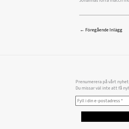
Johannas förra match mot
←
Föregående Inlägg
Prenumerera på vårt nyhet
Du missar väl inte att få n