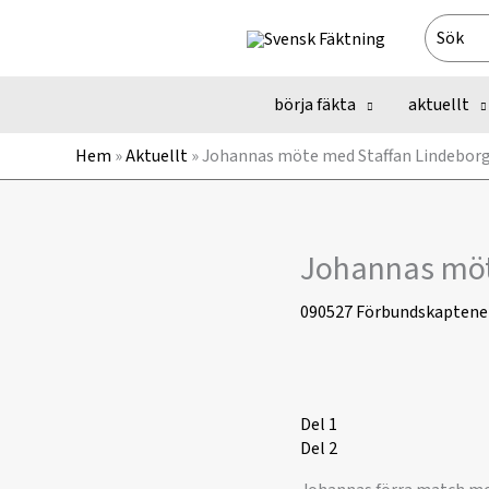
Hoppa
Search
till
for:
innehåll
börja fäkta
aktuellt
Hem
»
Aktuellt
»
Johannas möte med Staffan Lindebor
Johannas möt
090527
Förbundskaptene
Del 1
Del 2