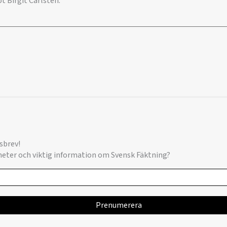
 Birgit Carlstén.
sbrev!
yheter och viktig information om Svensk Fäktning?