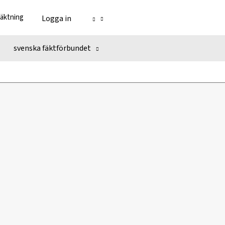
fäktning
Logga in
svenska fäktförbundet