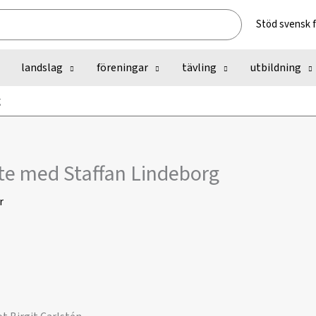
Stöd svensk 
landslag
föreningar
tävling
utbildning
g
e med Staffan Lindeborg
r