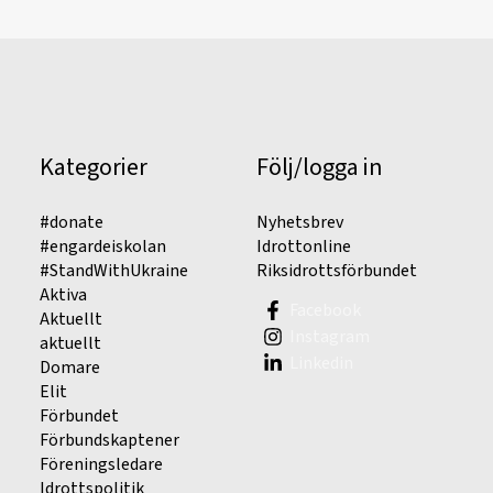
Kategorier
Följ/logga in
#donate
Nyhetsbrev
#engardeiskolan
Idrottonline
#StandWithUkraine
Riksidrottsförbundet
Aktiva
Facebook
Aktuellt
Instagram
aktuellt
Linkedin
Domare
Elit
Förbundet
Förbundskaptener
Föreningsledare
Idrottspolitik