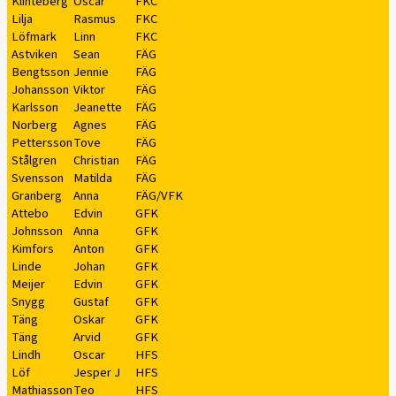
Klinteberg
Oscar
FKC
Lilja
Rasmus
FKC
Löfmark
Linn
FKC
Astviken
Sean
FÄG
Bengtsson
Jennie
FÄG
Johansson
Viktor
FÄG
Karlsson
Jeanette
FÄG
Norberg
Agnes
FÄG
Pettersson
Tove
FÄG
Stålgren
Christian
FÄG
Svensson
Matilda
FÄG
Granberg
Anna
FÄG/VFK
Attebo
Edvin
GFK
Johnsson
Anna
GFK
Kimfors
Anton
GFK
Linde
Johan
GFK
Meijer
Edvin
GFK
Snygg
Gustaf
GFK
Täng
Oskar
GFK
Täng
Arvid
GFK
Lindh
Oscar
HFS
Löf
Jesper J
HFS
Mathiasson
Teo
HFS