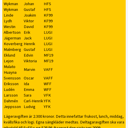
Wykman
Johan
HFS
Wykman
Gustaf
HFS
Linde
Joakim
KF99
Lydh
Viktor
KF99
Westin
David
KF99
Albertson
Erik
LUGI
Jägerman
Jack
LUGI
Koverberg
Henrik
LUGI
Malmberg
Gustaf
LUGI
Eklund
Edvin
MF19
Lejon
Viktoria
MF19
Mulato
Marvin
VAFF
Huayna
Svensson
Oscar
VAFF
Eriksson
Ida
WFF
Ludén
Emma
WFF
Larsson
Sara
VFK
Dahmén
Carl-Henrik
YFK
Jeppsson
Ludvig
YFK
Lägeravgiften är 2.300 kronor. Detta innefattar frukost, lunch, middag,
kvällsfika och logi. Egna sängkläder medtas. Deltagaravgiften ska vara
inbetald till SvFF:s pg 528 86-9 senast den sista juni 2009.