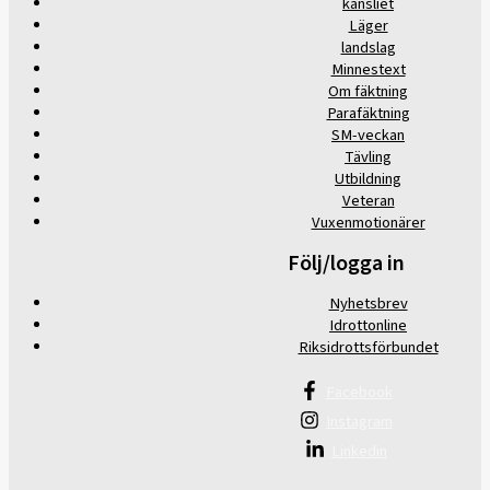
kansliet
Läger
landslag
Minnestext
Om fäktning
Parafäktning
SM-veckan
Tävling
Utbildning
Veteran
Vuxenmotionärer
Följ/logga in
Nyhetsbrev
Idrottonline
Riksidrottsförbundet
Facebook
Instagram
Linkedin