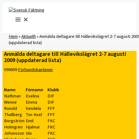
Hoppa
till
innehåll
Hem
»
Aktuellt
»
Anmälda deltagare till Hällevikslägret 2-7 augusti 200
(uppdaterad lista)
Anmälda deltagare till Hällevikslägret 2-7 augusti
2009 (uppdaterad lista)
090609
Förbundskaptener
Namn
Förnamn
Klubb
Nathman
Evelina
DIF
Wenne
Emma
DIF
Runold
Vendela
FFF
Thullberg
Tor-Axel
FFF
Borgström
Emil
FKC
Holmgren
Hjalmar
FKC
Johansson
Ida
FKC