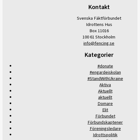
Kontakt
Svenska Fäktförbundet
Idrottens Hus
Box 11016
100 61 Stockholm
info@fencing.se
Kategorier
#donate
#engardeiskolan
#StandWithUkraine
Aktiva
Aktuellt
aktuellt
Domare
Elit
Förbundet
Förbundskaptener
Föreningsledare
Idrottspolitik