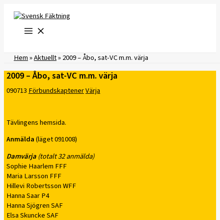
Hoppa
till
innehåll
Hem
»
Aktuellt
»
2009 – Åbo, sat-VC m.m. värja
2009 – Åbo, sat-VC m.m. värja
090713
Förbundskaptener
Värja
Tävlingens hemsida.
Anmälda
(läget 091008)
Damvärja
(totalt 32 anmälda)
Sophie Haarlem FFF
Maria Larsson FFF
Hillevi Robertsson WFF
Hanna Saar P4
Hanna Sjögren SAF
Elsa Skuncke SAF