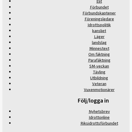
Elit
Förbundet
Förbundskaptener
Föreningsledare
Idrottspolitik
kansliet
Läger
landslag
Minnestext
Om fäktning
Parafäktning
SM-veckan
Tävling
Utbildning
Veteran
Vuxenmotionärer
Följ/logga in
Nyhetsbrev
Idrottonline
Riksidrottsförbundet