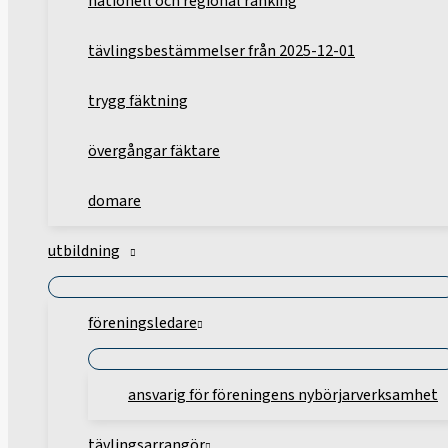
nationell och regional ranking
tävlingsbestämmelser från 2025-12-01
trygg fäktning
övergångar fäktare
domare
utbildning
föreningsledare
ansvarig för föreningens nybörjarverksamhet
tävlingsarrangör