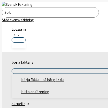
Hoppa
till
Search
innehåll
for:
Stöd svensk fäktning
Logga in
börja fäkta
börja fäkta – så här gör du
hitta en förening
aktuellt