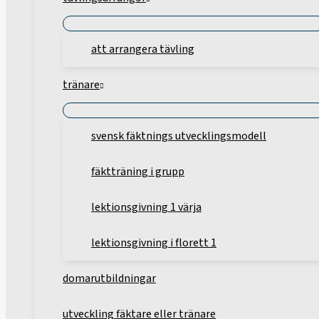
att arrangera tävling
tränare
svensk fäktnings utvecklingsmodell
fäktträning i grupp
lektionsgivning 1 värja
lektionsgivning i florett 1
domarutbildningar
utveckling fäktare eller tränare