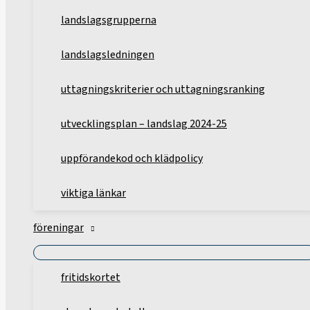
landslagsgrupperna
landslagsledningen
uttagningskriterier och uttagningsranking
utvecklingsplan – landslag 2024-25
uppförandekod och klädpolicy
viktiga länkar
föreningar
fritidskortet