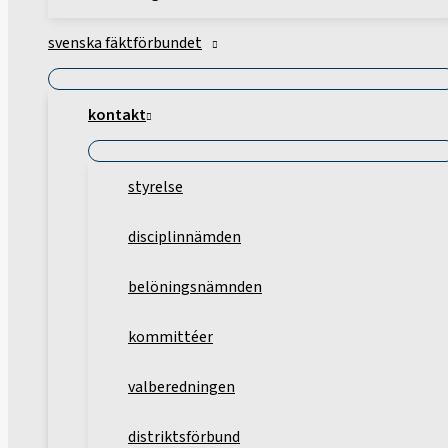
svenska fäktförbundet
kontakt
styrelse
disciplinnämden
belöningsnämnden
kommittéer
valberedningen
distriktsförbund