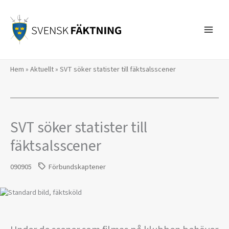
Hoppa
till
innehåll
Hem
»
Aktuellt
»
SVT söker statister till fäktsalsscener
SVT söker statister till
fäktsalsscener
090905
Förbundskaptener