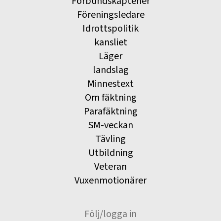
Förbundskaptener
Föreningsledare
Idrottspolitik
kansliet
Läger
landslag
Minnestext
Om fäktning
Parafäktning
SM-veckan
Tävling
Utbildning
Veteran
Vuxenmotionärer
Följ/logga in