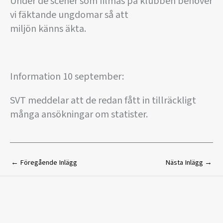
Under de scener som filmas på klubben behöver
vi fäktande ungdomar så att
miljön känns äkta.
Information 10 september:
SVT meddelar att de redan fått in tillräckligt
många ansökningar om statister.
←
Föregående Inlägg
Nästa Inlägg
→