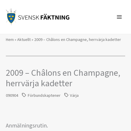
Hoppa
till
innehåll
Hem
»
Aktuellt
»
2009 – Châlons en Champagne, herrvärja kadetter
2009 – Châlons en Champagne,
herrvärja kadetter
090904
Förbundskaptener
Värja
Anmälningsrutin.