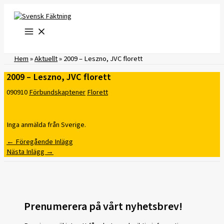
Hoppa
till
innehåll
Hem
»
Aktuellt
»
2009 – Leszno, JVC florett
2009 – Leszno, JVC florett
090910
Förbundskaptener
Florett
Inga anmälda från Sverige.
←
Föregående Inlägg
Nästa Inlägg
→
Prenumerera på vårt nyhetsbrev!