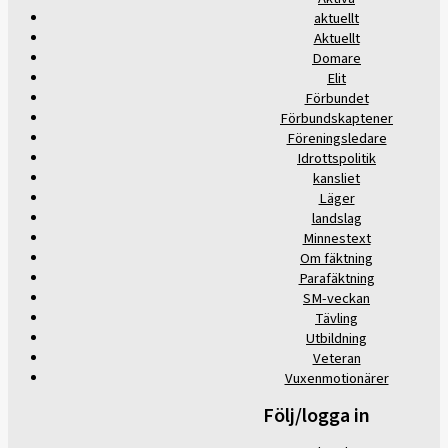
aktuellt
Aktuellt
Domare
Elit
Förbundet
Förbundskaptener
Föreningsledare
Idrottspolitik
kansliet
Läger
landslag
Minnestext
Om fäktning
Parafäktning
SM-veckan
Tävling
Utbildning
Veteran
Vuxenmotionärer
Följ/logga in