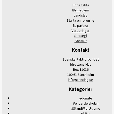
Börja fäkta
Bli medlem
Landslag
Starta en förening
Bli partner
Värderingar
Strategi
Kontakt
Kontakt
Svenska Fäktförbundet
Idrottens Hus
Box 11016
100 61 Stockholm
info@fencing.se
Kategorier
#donate
#engardeiskolan
#StandWithUkraine
Aktiva