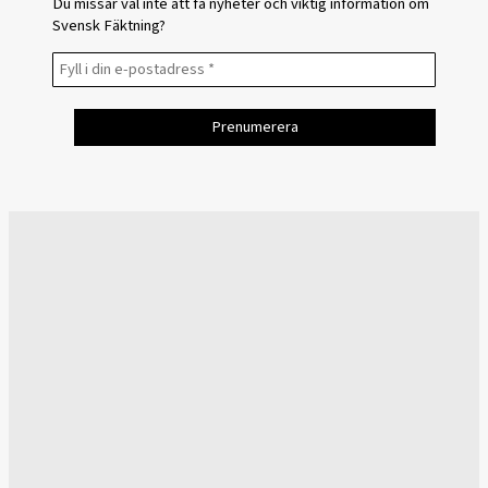
Du missar väl inte att få nyheter och viktig information om
Svensk Fäktning?