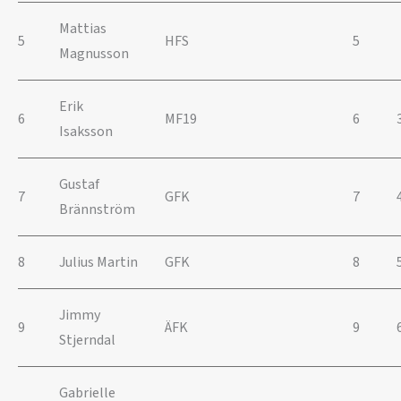
Mattias
5
HFS
5
Magnusson
Erik
6
MF19
6
Isaksson
Gustaf
7
GFK
7
Brännström
8
Julius Martin
GFK
8
Jimmy
9
ÄFK
9
Stjerndal
Gabrielle