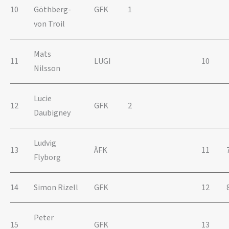
10
Göthberg-
GFK
1
von Troil
Mats
11
LUGI
10
Nilsson
Lucie
12
GFK
2
Daubigney
Ludvig
13
ÄFK
11
Flyborg
14
Simon Rizell
GFK
12
Peter
15
GFK
13