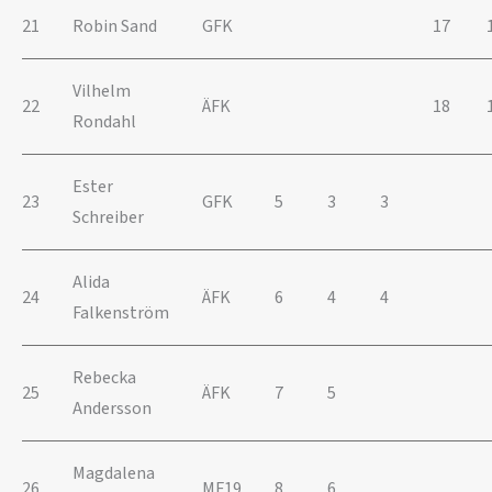
21
Robin Sand
GFK
17
Vilhelm
22
ÄFK
18
Rondahl
Ester
23
GFK
5
3
3
Schreiber
Alida
24
ÄFK
6
4
4
Falkenström
Rebecka
25
ÄFK
7
5
Andersson
Magdalena
26
MF19
8
6