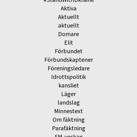
Aktiva
Aktuellt
aktuellt
Domare
Elit
Förbundet
Förbundskaptener
Föreningsledare
Idrottspolitik
kansliet
Läger
landslag
Minnestext
Om fäktning
Parafäktning
SM-veckan