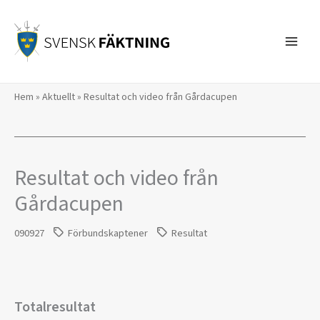
Hoppa
till
innehåll
Hem
»
Aktuellt
»
Resultat och video från Gårdacupen
Resultat och video från
Gårdacupen
090927
Förbundskaptener
Resultat
Totalresultat