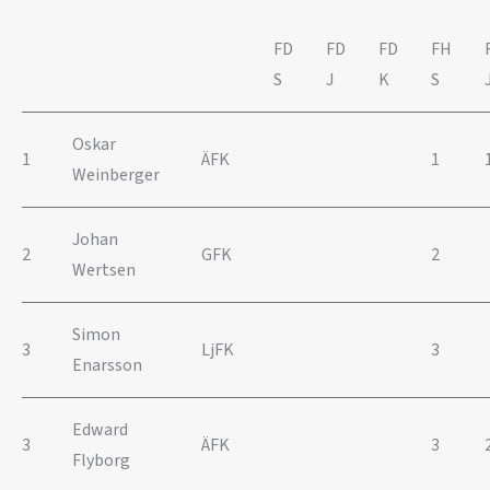
FD
FD
FD
FH
S
J
K
S
Oskar
1
ÄFK
1
Weinberger
Johan
2
GFK
2
Wertsen
Simon
3
LjFK
3
Enarsson
Edward
3
ÄFK
3
Flyborg