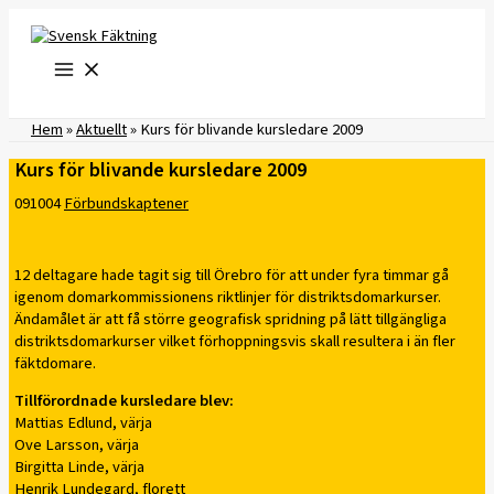
Hoppa
till
innehåll
Hem
»
Aktuellt
»
Kurs för blivande kursledare 2009
Kurs för blivande kursledare 2009
091004
Förbundskaptener
12 deltagare hade tagit sig till Örebro för att under fyra timmar gå
igenom domarkommissionens riktlinjer för distriktsdomarkurser.
Ändamålet är att få större geografisk spridning på lätt tillgängliga
distriktsdomarkurser vilket förhoppningsvis skall resultera i än fler
fäktdomare.
Tillförordnade kursledare blev:
Mattias Edlund, värja
Ove Larsson, värja
Birgitta Linde, värja
Henrik Lundegard, florett