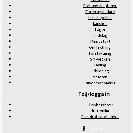
Förbundskaptener
Föreningsledare
Idrottspolitik
kansliet
Läger
landslag
Minnestext
Om fäktning
Parafäktning
SM-veckan
Tävling
Utbildning
Veteran
Vuxenmotionärer
Följ/logga in
Nyhetsbrev
Idrottonline
Riksidrottsförbundet
Facebook