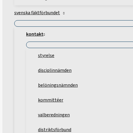
svenska fäktförbundet
kontakt
styrelse
disciplinnämden
belöningsnämnden
kommittéer
valberedningen
distriktsförbund