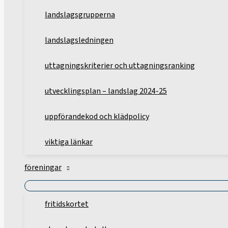
landslagsgrupperna
landslagsledningen
uttagningskriterier och uttagningsranking
utvecklingsplan – landslag 2024-25
uppförandekod och klädpolicy
viktiga länkar
föreningar
fritidskortet