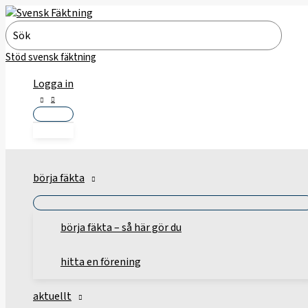
Hoppa
till
Search
innehåll
for:
Stöd svensk fäktning
Logga in
börja fäkta
börja fäkta – så här gör du
hitta en förening
aktuellt