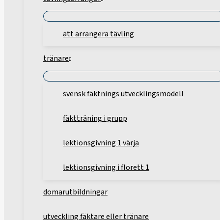
att arrangera tävling
tränare
svensk fäktnings utvecklingsmodell
fäktträning i grupp
lektionsgivning 1 värja
lektionsgivning i florett 1
domarutbildningar
utveckling fäktare eller tränare