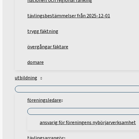
nationell och regional ranking
tävlingsbestämmelser från 2025-12-01
trygg fäktning
övergångar fäktare
domare
utbildning
föreningsledare
ansvarig för föreningens nybörjarverksamhet
tävlingsarrangör