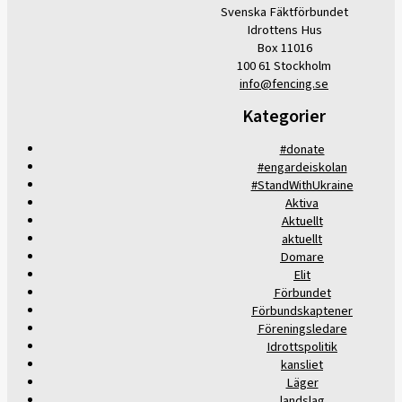
Svenska Fäktförbundet
Idrottens Hus
Box 11016
100 61 Stockholm
info@fencing.se
Kategorier
#donate
#engardeiskolan
#StandWithUkraine
Aktiva
Aktuellt
aktuellt
Domare
Elit
Förbundet
Förbundskaptener
Föreningsledare
Idrottspolitik
kansliet
Läger
landslag