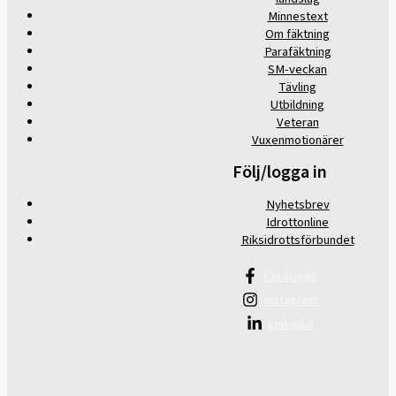
Minnestext
Om fäktning
Parafäktning
SM-veckan
Tävling
Utbildning
Veteran
Vuxenmotionärer
Följ/logga in
Nyhetsbrev
Idrottonline
Riksidrottsförbundet
Facebook
Instagram
Linkedin