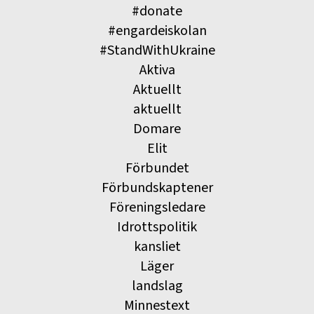
#donate
#engardeiskolan
#StandWithUkraine
Aktiva
Aktuellt
aktuellt
Domare
Elit
Förbundet
Förbundskaptener
Föreningsledare
Idrottspolitik
kansliet
Läger
landslag
Minnestext