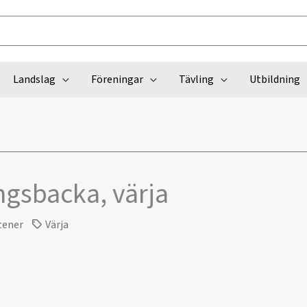
Landslag
Föreningar
Tävling
Utbildning
ngsbacka, värja
tener
Värja