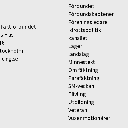
Förbundet
Förbundskaptener
Föreningsledare
 Fäktförbundet
Idrottspolitik
ns Hus
kansliet
16
Läger
Stockholm
landslag
ncing.se
Minnestext
Om fäktning
Parafäktning
SM-veckan
Tävling
Utbildning
Veteran
Vuxenmotionärer