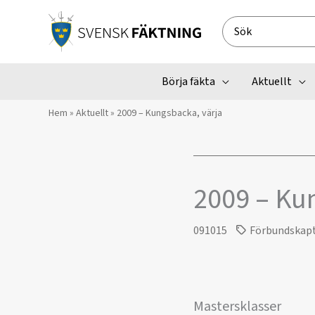
Hoppa
till
Search
innehåll
for:
Börja fäkta
Aktuellt
Hem
»
Aktuellt
»
2009 – Kungsbacka, värja
2009 – Ku
091015
Förbundskap
Mastersklasser