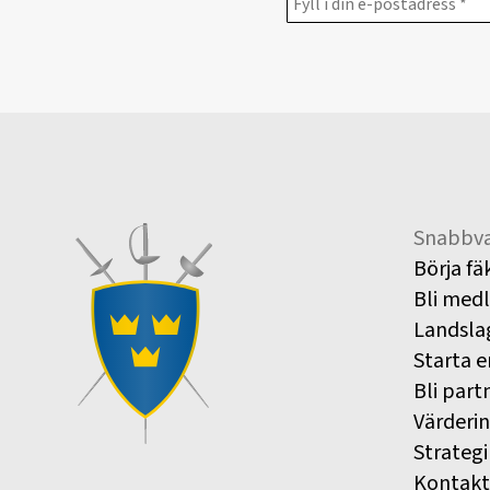
Snabbva
Börja fä
Bli med
Landsla
Starta e
Bli part
Värderi
Strategi
Kontakt