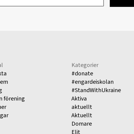
l
Kategorier
kta
#donate
lem
#engardeiskolan
g
#StandWithUkraine
n förening
Aktiva
ner
aktuellt
ngar
Aktuellt
Domare
Elit