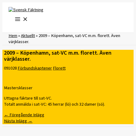
Hoppa
till
innehåll
Hem
»
Aktuellt
»
2009 – Köpenhamn, sat-VC m.m. florett. Även
värjklasser.
2009 – Köpenhamn, sat-VC m.m. florett. Även
värjklasser.
091028
Förbundskaptener
Florett
Mastersklasser
Uttagna fäktare till sat-VC.
Totalt anmälda i sat-VC: 45 herrar (lö) och 32 damer (sö).
←
Föregående Inlägg
Nästa Inlägg
→