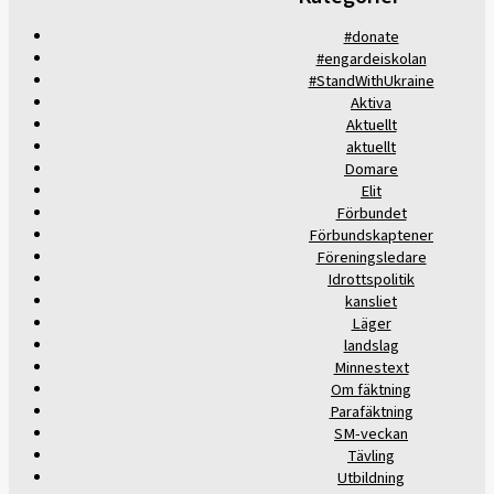
#donate
#engardeiskolan
#StandWithUkraine
Aktiva
Aktuellt
aktuellt
Domare
Elit
Förbundet
Förbundskaptener
Föreningsledare
Idrottspolitik
kansliet
Läger
landslag
Minnestext
Om fäktning
Parafäktning
SM-veckan
Tävling
Utbildning