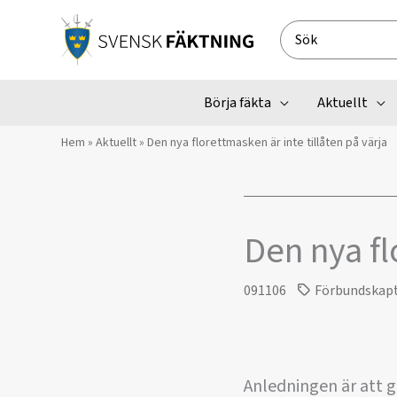
Hoppa
till
Search
innehåll
for:
Börja fäkta
Aktuellt
Hem
»
Aktuellt
»
Den nya florettmasken är inte tillåten på värja
Den nya fl
091106
Förbundskap
Anledningen är att gi