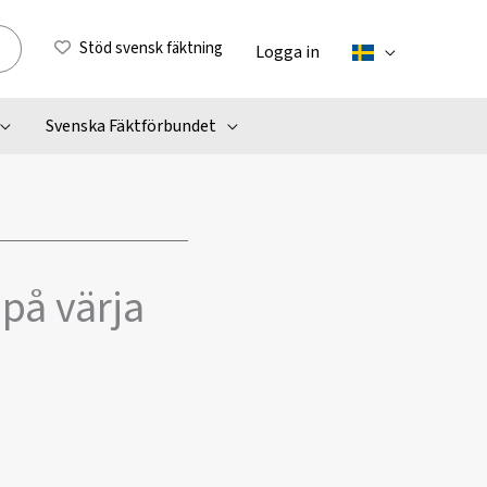
Stöd svensk fäktning
Logga in
Svenska Fäktförbundet
 på värja