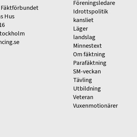
Föreningsledare
 Fäktförbundet
Idrottspolitik
ns Hus
kansliet
16
Läger
Stockholm
landslag
ncing.se
Minnestext
Om fäktning
Parafäktning
SM-veckan
Tävling
Utbildning
Veteran
Vuxenmotionärer