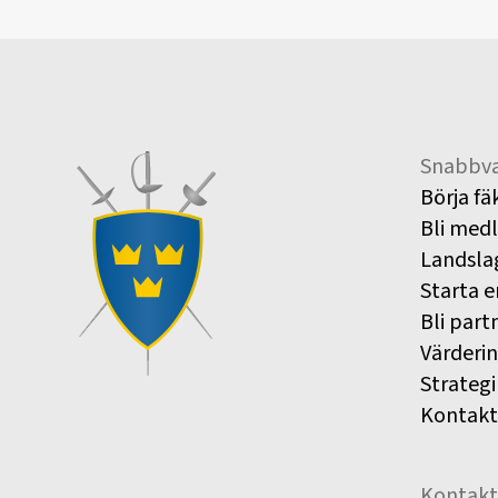
Snabbva
Börja fä
Bli med
Landsla
Starta e
Bli part
Värderi
Strategi
Kontakt
Kontakt