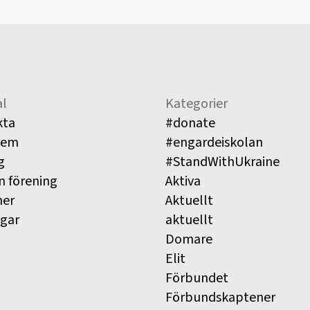
l
Kategorier
kta
#donate
lem
#engardeiskolan
g
#StandWithUkraine
n förening
Aktiva
ner
Aktuellt
ngar
aktuellt
Domare
Elit
Förbundet
Förbundskaptener