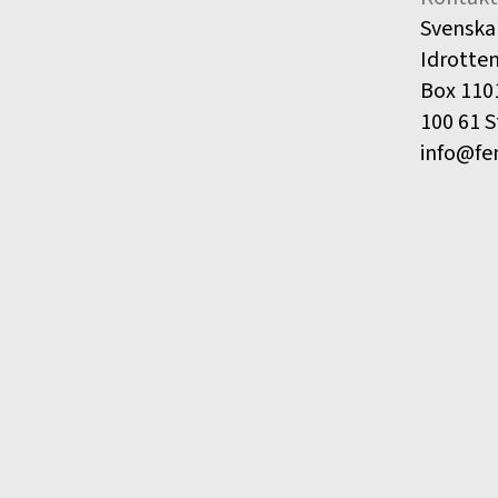
Svenska
Idrotte
Box 110
100 61 
info@fe