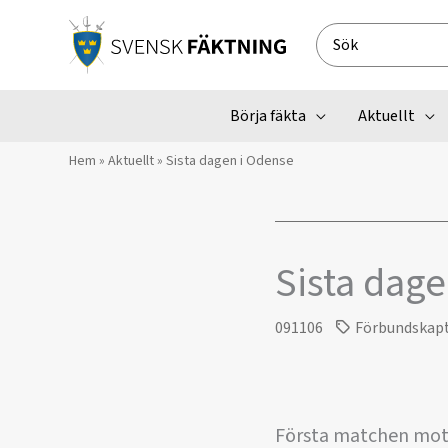
Hoppa
till
Search
innehåll
for:
Börja fäkta
Aktuellt
Hem
»
Aktuellt
»
Sista dagen i Odense
Sista dage
091106
Förbundskap
Första matchen mot