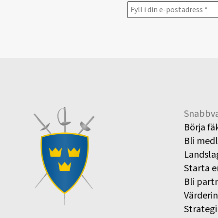
Snabbva
Börja fä
Bli med
Landsla
Starta e
Bli part
Värderi
Strategi