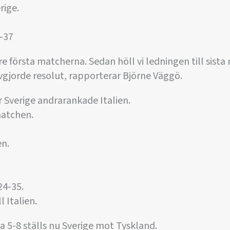
rige.
-37
tre första matcherna. Sedan höll vi ledningen till sist
gjorde resolut, rapporterar Björne Väggö.
r Sverige andrarankade Italien.
matchen.
en.
 24-35.
l Italien.
 5-8 ställs nu Sverige mot Tyskland.