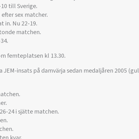
10 till Sverige.
 efter sex matcher.
 in. Nu 22-19.
 åttonde matchen.
-34.
m femteplatsen kl 13.30.
ta JEM-insats på damvärja sedan medaljåren 2005 (guld
matchen.
er.
 26-24 i sjätte matchen.
en.
tchen.
en kvar.