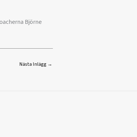
coacherna Björne
Nästa Inlägg
→