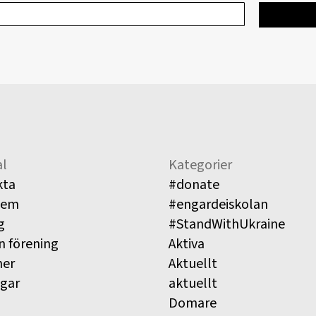
l
Kategorier
kta
#donate
lem
#engardeiskolan
g
#StandWithUkraine
n förening
Aktiva
ner
Aktuellt
ngar
aktuellt
Domare