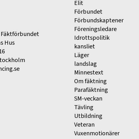
Elit
Förbundet
Förbundskaptener
Föreningsledare
 Fäktförbundet
Idrottspolitik
ns Hus
kansliet
16
Läger
Stockholm
landslag
ncing.se
Minnestext
Om fäktning
Parafäktning
SM-veckan
Tävling
Utbildning
Veteran
Vuxenmotionärer