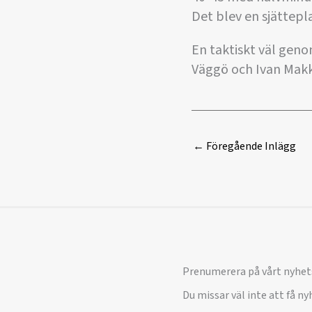
Det blev en sjättepl
En taktiskt väl gen
Väggö och Ivan Makk
←
Föregående Inlägg
Prenumerera på vårt nyhet
Du missar väl inte att få n