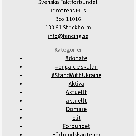
Svenska Fäktförbundet
Idrottens Hus
Box 11016
100 61 Stockholm
info@fencing.se
Kategorier
#donate
#engardeiskolan
#StandWithUkraine
Aktiva
Aktuellt
aktuellt
Domare
Elit
Förbundet
Förbundskaptener