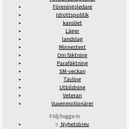
Föreningsledare
Idrottspolitik
kansliet
Läger
landslag
Minnestext
Om fäktning
Parafäktning
SM-veckan
Tävling
Utbildning
Veteran
Vuxenmotionärer
Följ/logga in
Nyhetsbrev