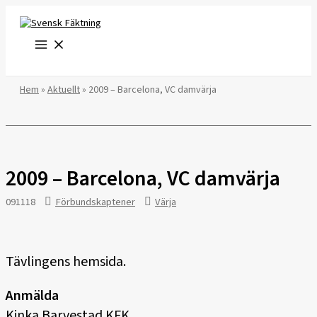
Hoppa
till
innehåll
Hem
»
Aktuellt
»
2009 – Barcelona, VC damvärja
2009 – Barcelona, VC damvärja
091118
Förbundskaptener
Värja
Tävlingens hemsida.
Anmälda
Kinka Barvestad KFK