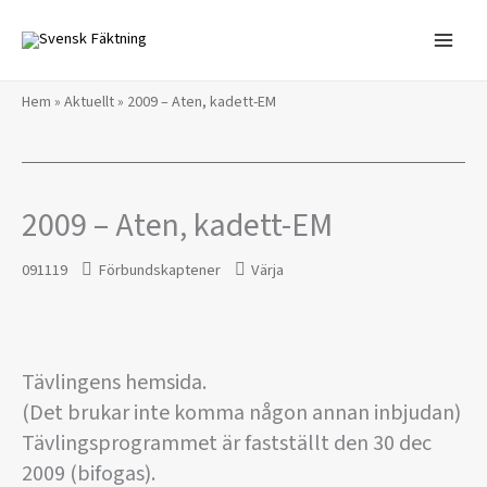
Hoppa
till
innehåll
Hem
»
Aktuellt
»
2009 – Aten, kadett-EM
2009 – Aten, kadett-EM
091119
Förbundskaptener
Värja
Tävlingens hemsida.
(Det brukar inte komma någon annan inbjudan)
Tävlingsprogrammet är fastställt den 30 dec
2009 (bifogas).