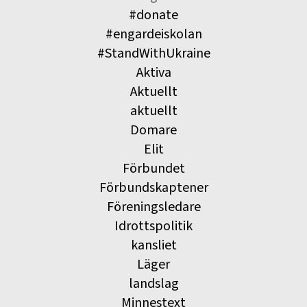
#donate
#engardeiskolan
#StandWithUkraine
Aktiva
Aktuellt
aktuellt
Domare
Elit
Förbundet
Förbundskaptener
Föreningsledare
Idrottspolitik
kansliet
Läger
landslag
Minnestext