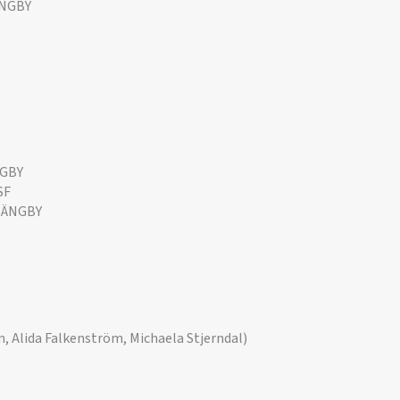
ÄNGBY
NGBY
SF
n ÄNGBY
, Alida Falkenström, Michaela Stjerndal)