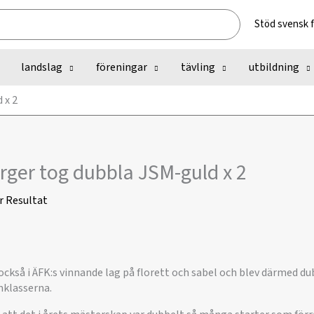
Stöd svensk 
landslag
föreningar
tävling
utbildning
 x 2
ger tog dubbla JSM-guld x 2
r
Resultat
ckså i ÄFK:s vinnande lag på florett och sabel och blev därmed du
mklasserna.