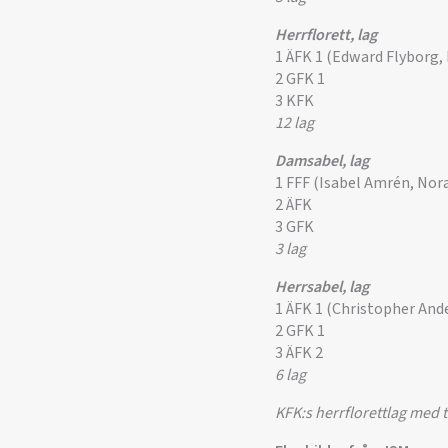
Herrflorett, lag
1 ÄFK 1 (Edward Flyborg,
2 GFK 1
3 KFK
12 lag
Damsabel, lag
1 FFF (Isabel Amrén, Nor
2 ÄFK
3 GFK
3 lag
Herrsabel, lag
1 ÄFK 1 (Christopher And
2 GFK 1
3 ÄFK 2
6 lag
KFK:s herrflorettlag med 