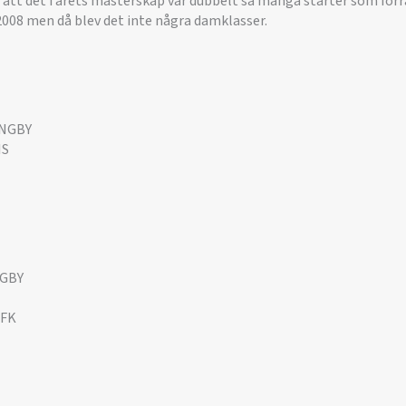
att det i årets mästerskap var dubbelt så många starter som förra
2008 men då blev det inte några damklasser.
ÄNGBY
IS
NGBY
GFK