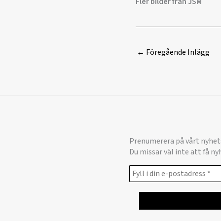
Fler bilder från JSM
←
Föregående Inlägg
Prenumerera på vårt nyhet
Du missar väl inte att få n