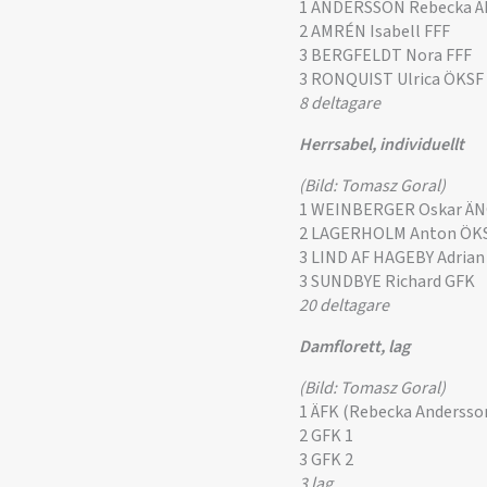
1 ANDERSSON Rebecka 
2 AMRÉN Isabell FFF
3 BERGFELDT Nora FFF
3 RONQUIST Ulrica ÖKSF
8 deltagare
Herrsabel, individuellt
(Bild: Tomasz Goral)
1 WEINBERGER Oskar Ä
2 LAGERHOLM Anton ÖK
3 LIND AF HAGEBY Adria
3 SUNDBYE Richard GFK
20 deltagare
Damflorett, lag
(Bild: Tomasz Goral)
1 ÄFK (Rebecka Andersson
2 GFK 1
3 GFK 2
3 lag