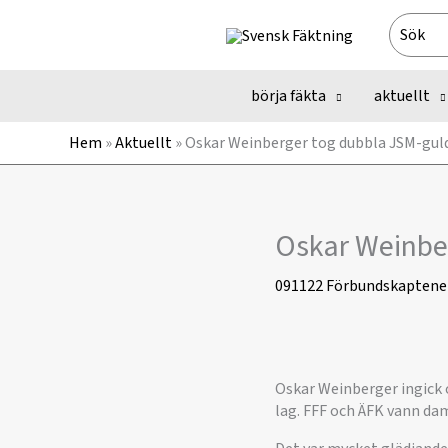
Hoppa
Search
till
for:
innehåll
börja fäkta
aktuellt
Hem
»
Aktuellt
»
Oskar Weinberger tog dubbla JSM-guld
Oskar Weinber
091122
Förbundskaptene
Oskar Weinberger ingick o
lag. FFF och ÄFK vann da