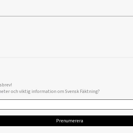
sbrev!
yheter och viktig information om Svensk Fäktning?