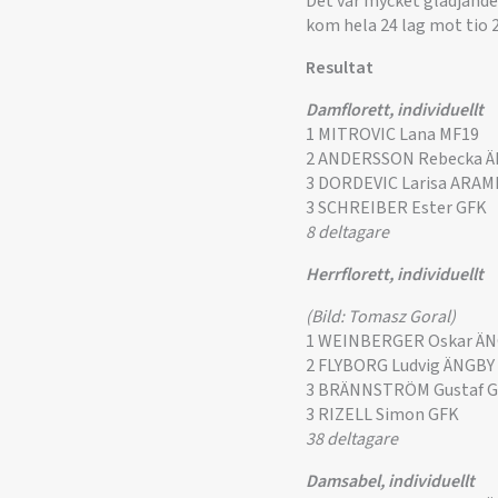
Det var mycket glädjande 
kom hela 24 lag mot tio 
Resultat
Damflorett, individuellt
1 MITROVIC Lana MF19
2 ANDERSSON Rebecka 
3 DORDEVIC Larisa ARAM
3 SCHREIBER Ester GFK
8 deltagare
Herrflorett, individuellt
(Bild: Tomasz Goral)
1 WEINBERGER Oskar Ä
2 FLYBORG Ludvig ÄNGBY
3 BRÄNNSTRÖM Gustaf 
3 RIZELL Simon GFK
38 deltagare
Damsabel, individuellt