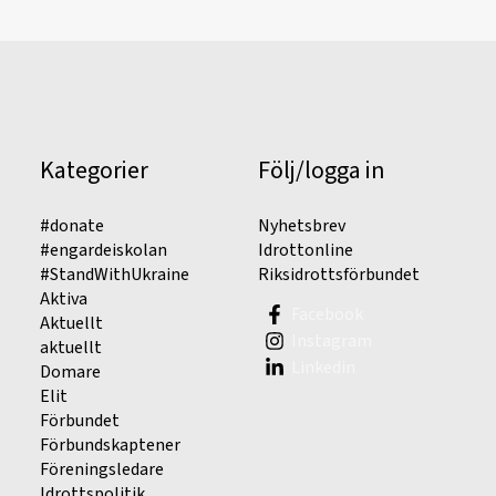
Kategorier
Följ/logga in
#donate
Nyhetsbrev
#engardeiskolan
Idrottonline
#StandWithUkraine
Riksidrottsförbundet
Aktiva
Facebook
Aktuellt
Instagram
aktuellt
Linkedin
Domare
Elit
Förbundet
Förbundskaptener
Föreningsledare
Idrottspolitik