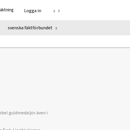
fäktning
Logga in
svenska fäktförbundet
bbel guldmedaljör även i