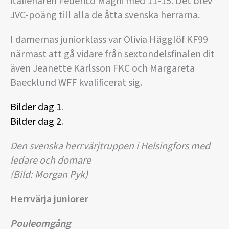
italienaren Federico Magni med 11-15. Det blev
JVC-poäng till alla de åtta svenska herrarna.
I damernas juniorklass var Olivia Hägglöf KF99
närmast att gå vidare från sextondelsfinalen dit
även Jeanette Karlsson FKC och Margareta
Baecklund WFF kvalificerat sig.
Bilder dag 1
.
Bilder dag 2
.
Den svenska herrvärjtruppen i Helsingfors med
ledare och domare
(Bild: Morgan Pyk)
Herrvärja juniorer
Pouleomgång