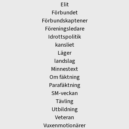
Elit
Förbundet
Förbundskaptener
Föreningsledare
Idrottspolitik
kansliet
Läger
landslag
Minnestext
Om fäktning
Parafäktning
SM-veckan
Tävling
Utbildning
Veteran
Vuxenmotionärer