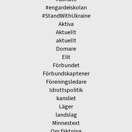
#engardeiskolan
#StandWithUkraine
Aktiva
Aktuellt
aktuellt
Domare
Elit
Förbundet
Förbundskaptener
Föreningsledare
Idrottspolitik
kansliet
Läger
landslag
Minnestext
Om fäktning