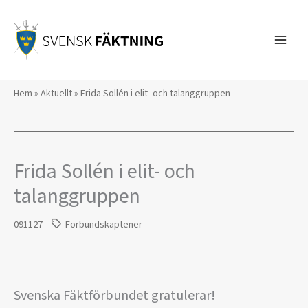
Hoppa
till
innehåll
Hem
»
Aktuellt
»
Frida Sollén i elit- och talanggruppen
Frida Sollén i elit- och
talanggruppen
091127
Förbundskaptener
Svenska Fäktförbundet gratulerar!