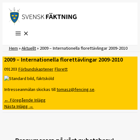
Hoppa
till
innehåll
Hem
»
Aktuellt
»
2009 – Internationella florettävlingar 2009-2010
2009 – Internationella florettävlingar 2009-2010
091203
Förbundskaptener
Florett
Intresseanmälan skickas till
tomasz@fencing.se
.
←
Föregående Inlägg
Nästa Inlägg
→