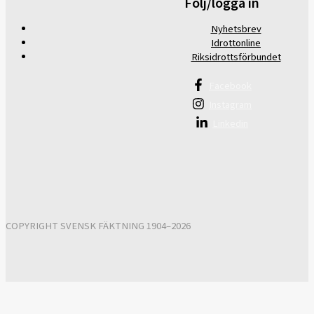
Följ/logga in
Nyhetsbrev
Idrottonline
Riksidrottsförbundet
Facebook
Instagram
Linkedin
COPYRIGHT SVENSK FÄKTNING 1904–2026