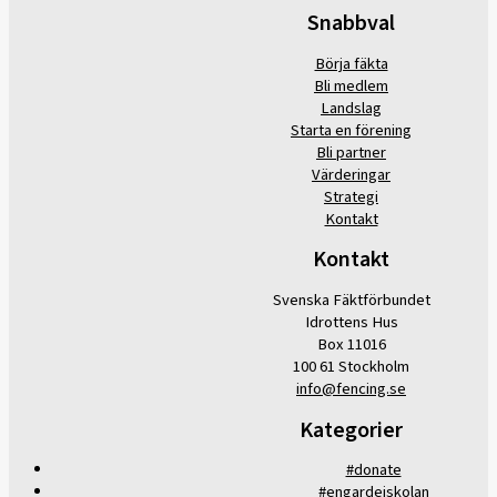
Snabbval
Börja fäkta
Bli medlem
Landslag
Starta en förening
Bli partner
Värderingar
Strategi
Kontakt
Kontakt
Svenska Fäktförbundet
Idrottens Hus
Box 11016
100 61 Stockholm
info@fencing.se
Kategorier
#donate
#engardeiskolan