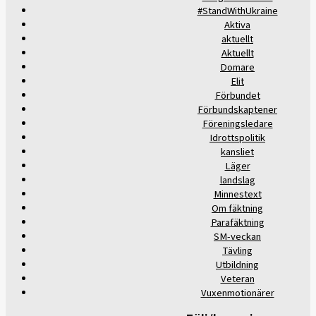
#StandWithUkraine
Aktiva
aktuellt
Aktuellt
Domare
Elit
Förbundet
Förbundskaptener
Föreningsledare
Idrottspolitik
kansliet
Läger
landslag
Minnestext
Om fäktning
Parafäktning
SM-veckan
Tävling
Utbildning
Veteran
Vuxenmotionärer