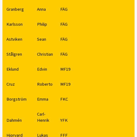
Granberg
Anna
FÄG
Karlsson
Philip
FÄG
Astviken
Sean
FÄG
Stålgren
Christian
FÄG
Eklund
Edvin
MF19
Cruz
Roberto
MF19
Borgström
Emma
FKC
Carl-
Dahmén
Henrik
YFK
Hjorvard
Lukas
FFF