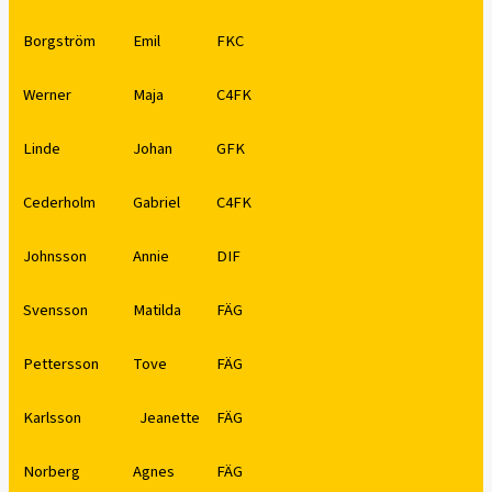
Borgström
Emil
FKC
Werner
Maja
C4FK
Linde
Johan
GFK
Cederholm
Gabriel
C4FK
Johnsson
Annie
DIF
Svensson
Matilda
FÄG
Pettersson
Tove
FÄG
Karlsson
Jeanette
FÄG
Norberg
Agnes
FÄG