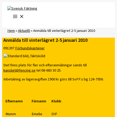
Hoppa
till
innehåll
Hem
»
Aktuellt
»
Anmälda till vinterlägret 2-5 januari 2010
Anmälda till vinterlägret 2-5 januari 2010
091207
Förbundskaptener
Det finns plats för fler och efteranmälningar sänds till
kansliet@fencing.se
tel 08-683 30 25.
Inbetalning av lägeravgiften 1900 kr görs till SvFF:s bg 124-7956.
Efternamn
Förnamn
Klubb
Mumm
Emelie
DIF