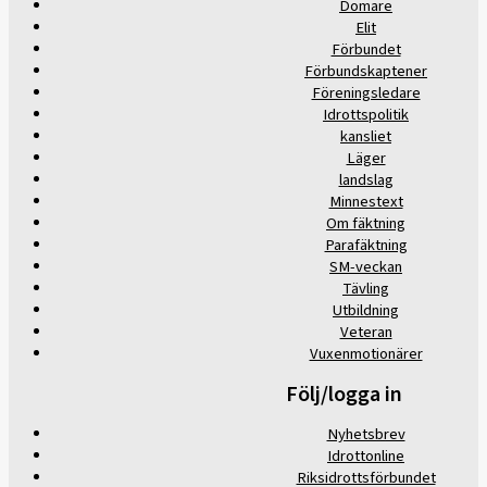
Domare
Elit
Förbundet
Förbundskaptener
Föreningsledare
Idrottspolitik
kansliet
Läger
landslag
Minnestext
Om fäktning
Parafäktning
SM-veckan
Tävling
Utbildning
Veteran
Vuxenmotionärer
Följ/logga in
Nyhetsbrev
Idrottonline
Riksidrottsförbundet