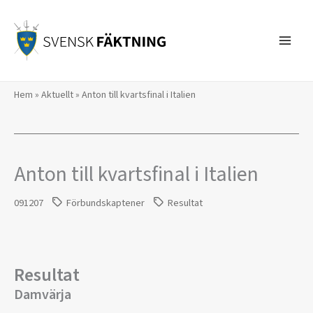
Hoppa
till
innehåll
Hem
»
Aktuellt
»
Anton till kvartsfinal i Italien
Anton till kvartsfinal i Italien
091207
Förbundskaptener
Resultat
Resultat
Damvärja