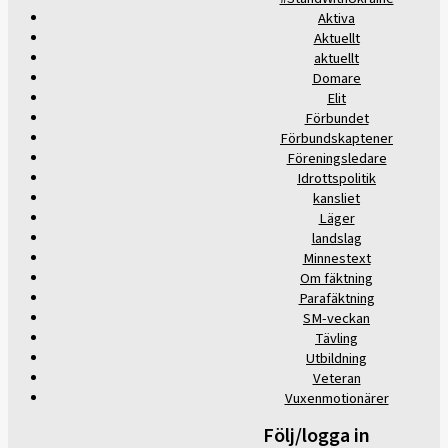
Aktiva
Aktuellt
aktuellt
Domare
Elit
Förbundet
Förbundskaptener
Föreningsledare
Idrottspolitik
kansliet
Läger
landslag
Minnestext
Om fäktning
Parafäktning
SM-veckan
Tävling
Utbildning
Veteran
Vuxenmotionärer
Följ/logga in