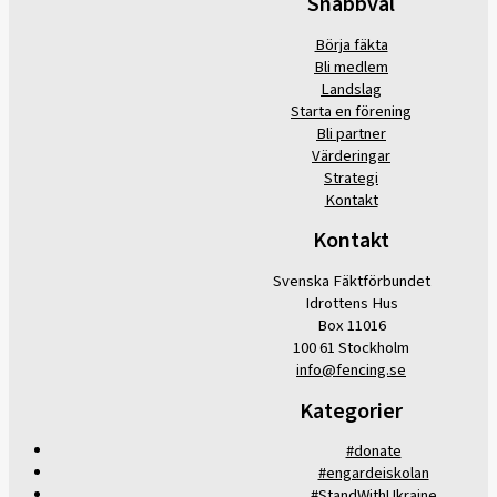
Snabbval
Börja fäkta
Bli medlem
Landslag
Starta en förening
Bli partner
Värderingar
Strategi
Kontakt
Kontakt
Svenska Fäktförbundet
Idrottens Hus
Box 11016
100 61 Stockholm
info@fencing.se
Kategorier
#donate
#engardeiskolan
#StandWithUkraine