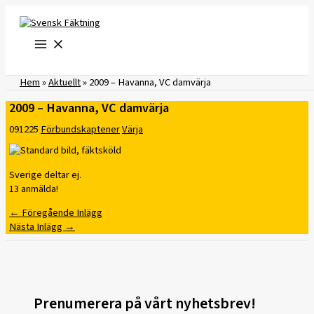
Hoppa
till
innehåll
Hem
»
Aktuellt
»
2009 – Havanna, VC damvärja
2009 – Havanna, VC damvärja
091225
Förbundskaptener
Värja
Sverige deltar ej.
13 anmälda!
←
Föregående Inlägg
Nästa Inlägg
→
Prenumerera på vårt nyhetsbrev!