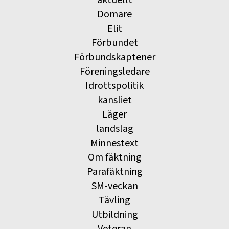
Domare
Elit
Förbundet
Förbundskaptener
Föreningsledare
Idrottspolitik
kansliet
Läger
landslag
Minnestext
Om fäktning
Parafäktning
SM-veckan
Tävling
Utbildning
Veteran