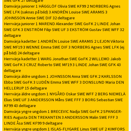
SWE GFK 27 deltagare
Damvärja juniorer 1 HÄGGLÖF Olivia SWE KF99 2 NORBERG Agnes
SWE LFK (saknas på bild) 3 ANDRÉN Louise SWE ARAMIS 3
JOHNSSON Annie SWE DIF 32 deltagare
Herrvärja juniorer 1 MAREND Alexander SWE GoFK 2 LINDE Johan
SWE GFK 3 ENSTRÖM Filip SWE UF 3 EKSTRÖM Gustav SWE WFF 32
deltagare
Damvärja kadetter 1 ANDRÉN Louise SWE ARAMIS 2 LEJON Viktoria
SWE MF19 3 WENNE Emma SWE DIF 3 NORBERG Agnes SWE LFK (ej
på bild) 24 deltagare
Herrvärja kadetter 1 WARG Jonathan SWE GoFK 2 WILLEMO Jakob
SWE GoFK 3 CRUZ Roberto SWE MF19 3 LINDE Johan SWE GFK 43
deltagare
Damvärja äldre ungdom 1 JOHNSSON Anna SWE GFK 2 KARLSSON
Ebba SWE GoFK 3 LUDÉN Emma SWE WFF 3 DONSLUND Maria DEN
HELLERUP 15 deltagare
Herrvärja äldre ungdom 1 NYGÅRD Oskar SWE WFF 2 BERG NIEMELÄ
Elias SWE UF 3 ANDERSSON Måns SWE FFF 3 BORG Sebastian SWE
KF99 43 deltagare
Damvärja yngre ungdom 1 BRECEVIC Nadja SWE GoFK 2 SPANGER-
RIES Augusta DEN TREKANTEN 3 ANDERSSON Malin SWE FFF 3
LINDE Åsa SWE KF99 9 deltagare
Herrvärja yngre ungdom 1 ISLAS-FLYGARE Linus SWE UF 2 KIMFORS