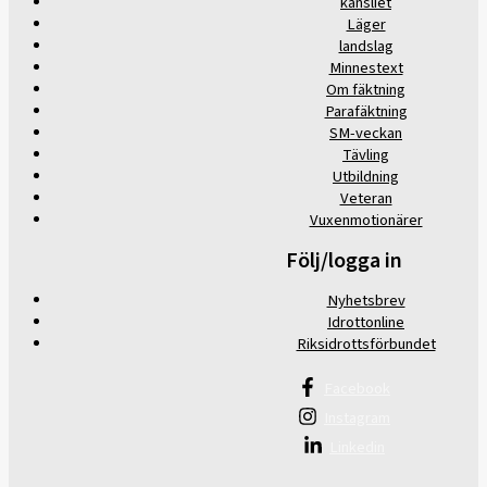
kansliet
Läger
landslag
Minnestext
Om fäktning
Parafäktning
SM-veckan
Tävling
Utbildning
Veteran
Vuxenmotionärer
Följ/logga in
Nyhetsbrev
Idrottonline
Riksidrottsförbundet
Facebook
Instagram
Linkedin