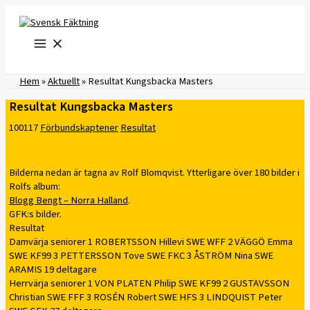
Hoppa
till
innehåll
Hem
»
Aktuellt
»
Resultat Kungsbacka Masters
Resultat Kungsbacka Masters
100117
Förbundskaptener
Resultat
Bilderna nedan är tagna av Rolf Blomqvist. Ytterligare över 180 bilder i
Rolfs album:
Blogg Bengt – Norra Halland
.
GFK:s bilder.
Resultat
Damvärja seniorer 1 ROBERTSSON Hillevi SWE WFF 2 VÄGGÖ Emma
SWE KF99 3 PETTERSSON Tove SWE FKC 3 ÅSTRÖM Nina SWE
ARAMIS 19 deltagare
Herrvärja seniorer 1 VON PLATEN Philip SWE KF99 2 GUSTAVSSON
Christian SWE FFF 3 ROSÉN Robert SWE HFS 3 LINDQUIST Peter