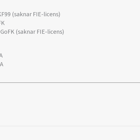
KF99 (saknar FIE-licens)
FK
GoFK (saknar FIE-licens)
A
RA