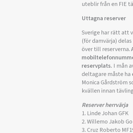
uteblir från en FIE t
Uttagna reserver
Sverige har rätt att
(för damvärja) delas
över till reserverna.
mobiltelefonnummer
reservplats.
I mån av
deltagare måste ha e
Monica Gårdström so
kvällen innan tävlin
Reserver herrvärja
1. Linde Johan GFK
2. Willemo Jakob GoF
3. Cruz Roberto MF1