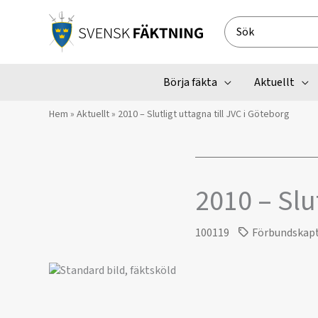
Hoppa
till
Search
innehåll
for:
Börja fäkta
Aktuellt
Hem
»
Aktuellt
»
2010 – Slutligt uttagna till JVC i Göteborg
2010 – Slu
100119
Förbundskap