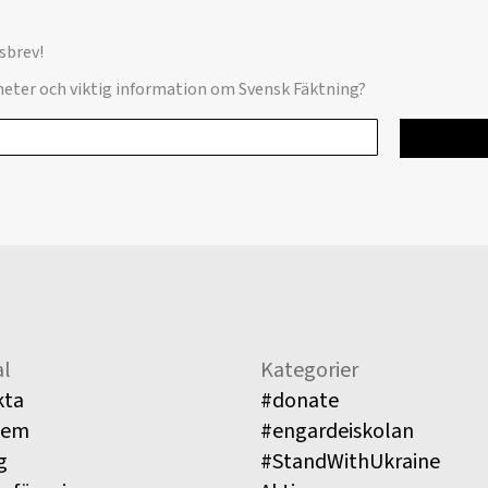
sbrev!
yheter och viktig information om Svensk Fäktning?
l
Kategorier
kta
#donate
lem
#engardeiskolan
g
#StandWithUkraine