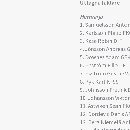
Uttagna fäktare
Herrvärja
1. Samuelsson Anto
2. Karlsson Philip FK
3. Kase Robin DIF
4. Jönsson Andreas 
5. Downes Adam GF
6. Enström Filip UF
7. Ekström Gustav 
8. Pyk Karl KF99
9. Johnsson Fredrik 
10. Johansson Vikto
11. Astviken Sean FK
12. Dordevic Denis A
13. Berg Niemelä An