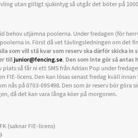
ävling utan giltigt sjukintyg så utgår det böter på 100
 vid behov utjämna poolerna. Under fredagen (för herr
 poolerna in. Först då vet tävlingsledningen om det fi
Alla som vill stå kvar som reserv ska därför skicka in 
 till
junior@fencing.se
. Den som inte gör så antas h
 plats så får ni ett SMS från Adrian Pop under fredage
n FIE-licens. Den kan lösas senast fredag kväll inna
m nås på 0703-095498. Den som är reserv bör göra si
gen, då det kan vara långa köer på morgonen.
K (saknar FIE-licens)
9