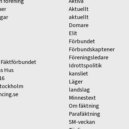
n förening
Aktiva
ner
Aktuellt
ngar
aktuellt
Domare
Elit
Förbundet
Förbundskaptener
Föreningsledare
 Fäktförbundet
Idrottspolitik
ns Hus
kansliet
16
Läger
Stockholm
landslag
ncing.se
Minnestext
Om fäktning
Parafäktning
SM-veckan