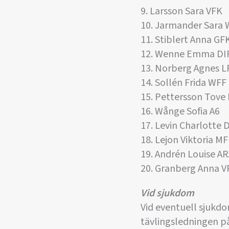
9. Larsson Sara VFK
10. Jarmander Sara
11. Stiblert Anna GF
12. Wenne Emma DI
13. Norberg Agnes L
14. Sollén Frida WFF
15. Pettersson Tove
16. Wånge Sofia A6
17. Levin Charlotte 
18. Lejon Viktoria M
19. Andrén Louise A
20. Granberg Anna V
Vid sjukdom
Vid eventuell sjukd
tävlingsledningen på