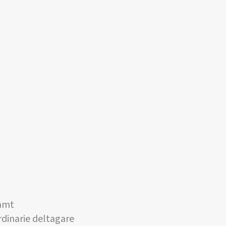
samt
rdinarie deltagare