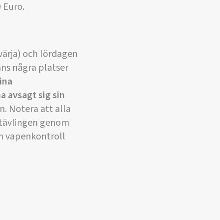
0 Euro.
värja) och lördagen
nns några platser
sina
a avsagt sig sin
n. Notera att alla
n tävlingen genom
n vapenkontroll