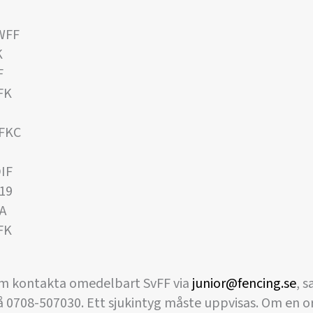
 WFF
K
F
FK
 FKC
DIF
F19
RA
FK
om kontakta omedelbart SvFF via
junior@fencing.se
, 
 0708-507030. Ett sjukintyg måste uppvisas. Om en o