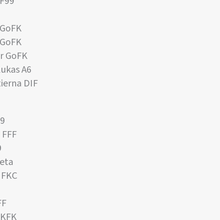
KF99
 GoFK
s GoFK
er GoFK
Lukas A6
ierna DIF
99
 FFF
9
eta
e FKC
FF
 KFK