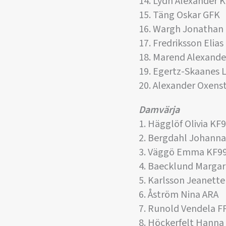
14. Lydh Alexander 
15. Täng Oskar GFK
16. Wargh Jonathan
17. Fredriksson Elia
18. Marend Alexand
19. Egertz-Skaanes 
20. Alexander Oxenst
Damvärja
1. Hägglöf Olivia KF
2. Bergdahl Johanna
3. Väggö Emma KF9
4. Baecklund Margar
5. Karlsson Jeanett
6. Åström Nina ARA
7. Runold Vendela F
8. Höckerfelt Hanna