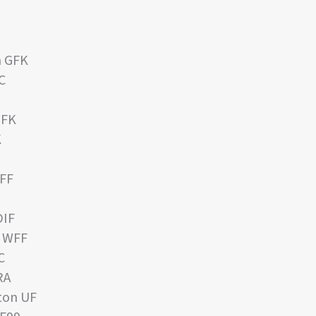
n GFK
C
GFK
K
WFF
DIF
r WFF
C
RA
ton UF