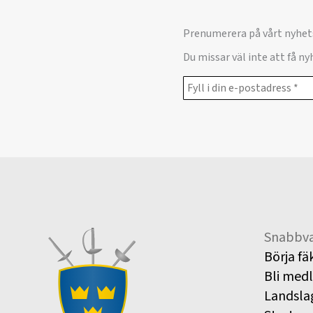
Prenumerera på vårt nyhet
Du missar väl inte att få n
Snabbva
Börja fä
Bli med
Landsla