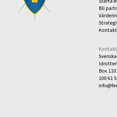
Starta e
Bli part
Värderi
Strategi
Kontakt
Kontakt
Svenska
Idrotte
Box 110
100 61 
info@fe