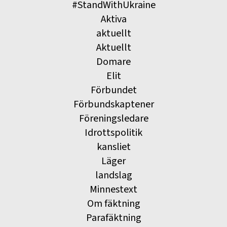
#StandWithUkraine
Aktiva
aktuellt
Aktuellt
Domare
Elit
Förbundet
Förbundskaptener
Föreningsledare
Idrottspolitik
kansliet
Läger
landslag
Minnestext
Om fäktning
Parafäktning