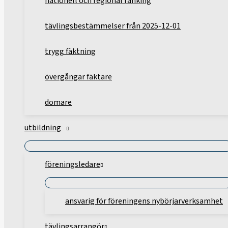
nationell och regional ranking
tävlingsbestämmelser från 2025-12-01
trygg fäktning
övergångar fäktare
domare
utbildning
föreningsledare
ansvarig för föreningens nybörjarverksamhet
tävlingsarrangör