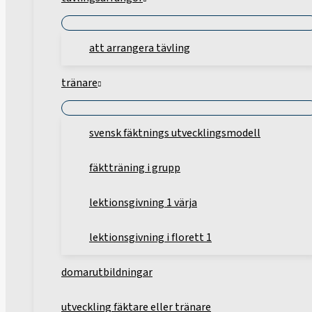
att arrangera tävling
tränare
svensk fäktnings utvecklingsmodell
fäktträning i grupp
lektionsgivning 1 värja
lektionsgivning i florett 1
domarutbildningar
utveckling fäktare eller tränare