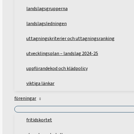
landslagsgrupperna
landslagsledningen
uttagningskriterier och uttagningsranking
utvecklingsplan – landslag 2024-25
uppförandekod och klädpolicy
viktiga länkar
föreningar
fritidskortet