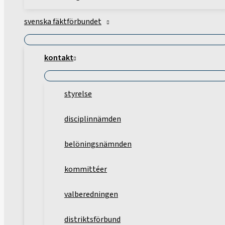
svenska fäktförbundet
kontakt
styrelse
disciplinnämden
belöningsnämnden
kommittéer
valberedningen
distriktsförbund