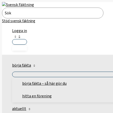
Hoppa
till
Search
innehåll
for:
Stöd svensk fäktning
Logga in
börja fäkta
börja fäkta – så här gör du
hitta en förening
aktuellt