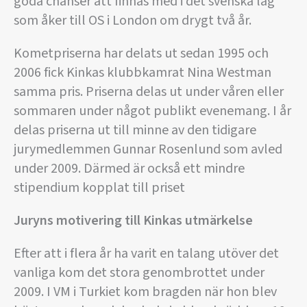
goda chanser att finnas med i det svenska lag
som åker till OS i London om drygt två år.
Kometpriserna har delats ut sedan 1995 och
2006 fick Kinkas klubbkamrat Nina Westman
samma pris. Priserna delas ut under våren eller
sommaren under något publikt evenemang. I år
delas priserna ut till minne av den tidigare
jurymedlemmen Gunnar Rosenlund som avled
under 2009. Därmed är också ett mindre
stipendium kopplat till priset
Juryns motivering till Kinkas utmärkelse
Efter att i flera år ha varit en talang utöver det
vanliga kom det stora genombrottet under
2009. I VM i Turkiet kom bragden när hon blev