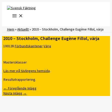
Hoppa
till
innehåll
Hem
»
Aktuellt
»
2010 – Stockholm, Challenge Eugène Fillol, värja
2010 – Stockholm, Challenge Eugène Fillol, värja
100128
Förbundskaptener
Värja
Mastersklasser
Läs mer på tävlingens hemsida
.
Resultatrapportering.
←
Föregående Inlägg
Nästa Inlägg
→