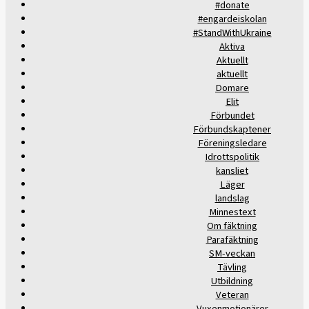
#donate
#engardeiskolan
#StandWithUkraine
Aktiva
Aktuellt
aktuellt
Domare
Elit
Förbundet
Förbundskaptener
Föreningsledare
Idrottspolitik
kansliet
Läger
landslag
Minnestext
Om fäktning
Parafäktning
SM-veckan
Tävling
Utbildning
Veteran
Vuxenmotionärer