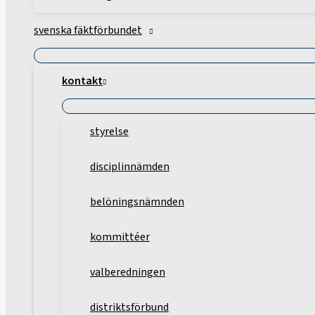
svenska fäktförbundet
kontakt
styrelse
disciplinnämden
belöningsnämnden
kommittéer
valberedningen
distriktsförbund