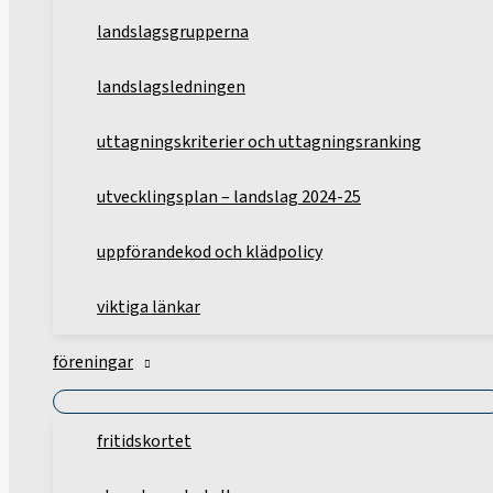
landslagsgrupperna
landslagsledningen
uttagningskriterier och uttagningsranking
utvecklingsplan – landslag 2024-25
uppförandekod och klädpolicy
viktiga länkar
föreningar
fritidskortet