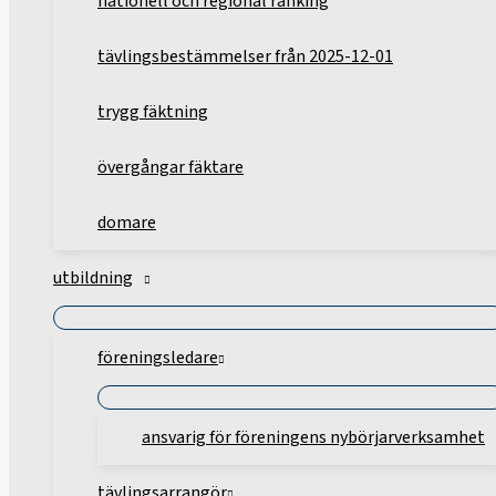
nationell och regional ranking
tävlingsbestämmelser från 2025-12-01
trygg fäktning
övergångar fäktare
domare
utbildning
föreningsledare
ansvarig för föreningens nybörjarverksamhet
tävlingsarrangör