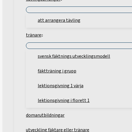
att arrangera tävling
tränare
svensk fäktnings utvecklingsmodell
fäktträning i grupp
lektionsgivning 1 värja
lektionsgivning i florett 1
domarutbildningar
utveckling fäktare eller tränare