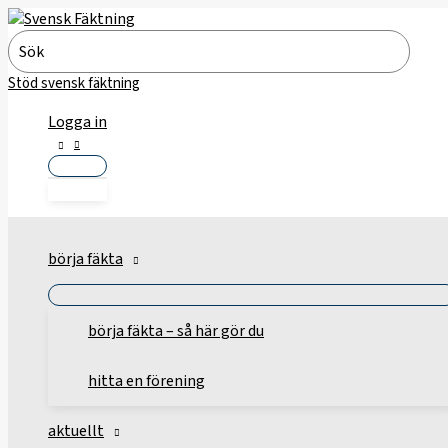
Hoppa
till
Search
innehåll
for:
Stöd svensk fäktning
Logga in
börja fäkta
börja fäkta – så här gör du
hitta en förening
aktuellt