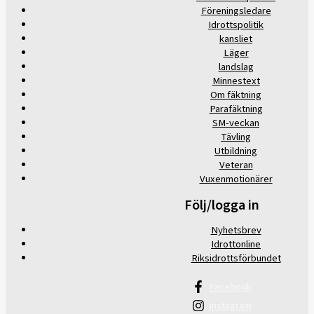
Föreningsledare
Idrottspolitik
kansliet
Läger
landslag
Minnestext
Om fäktning
Parafäktning
SM-veckan
Tävling
Utbildning
Veteran
Vuxenmotionärer
Följ/logga in
Nyhetsbrev
Idrottonline
Riksidrottsförbundet
Facebook
Instagram