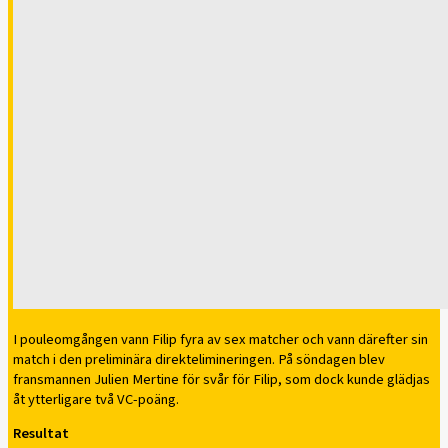
I pouleomgången vann Filip fyra av sex matcher och vann därefter sin
match i den preliminära direktelimineringen. På söndagen blev
fransmannen Julien Mertine för svår för Filip, som dock kunde glädjas
åt ytterligare två VC-poäng.
Resultat