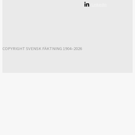
Linkedin
COPYRIGHT SVENSK FÄKTNING 1904–2026