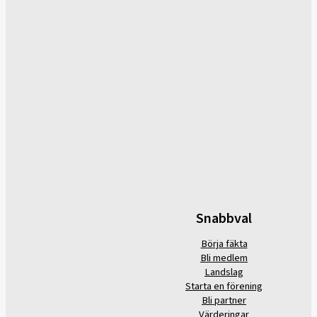
Snabbval
Börja fäkta
Bli medlem
Landslag
Starta en förening
Bli partner
Värderingar