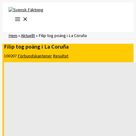
Hoppa
till
innehåll
Hem
»
Aktuellt
»
Filip tog poäng i La Coruña
Filip tog poäng i La Coruña
100207
Förbundskaptener
Resultat