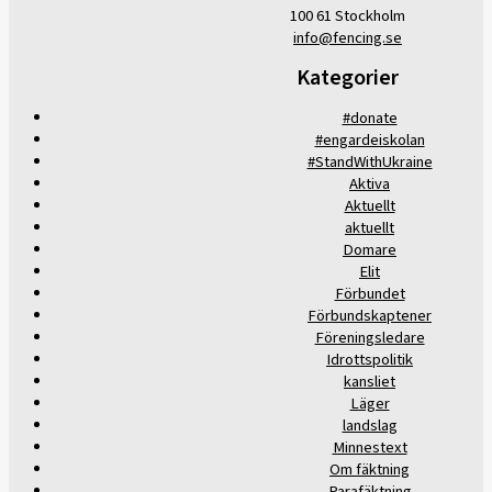
100 61 Stockholm
info@fencing.se
Kategorier
#donate
#engardeiskolan
#StandWithUkraine
Aktiva
Aktuellt
aktuellt
Domare
Elit
Förbundet
Förbundskaptener
Föreningsledare
Idrottspolitik
kansliet
Läger
landslag
Minnestext
Om fäktning
Parafäktning