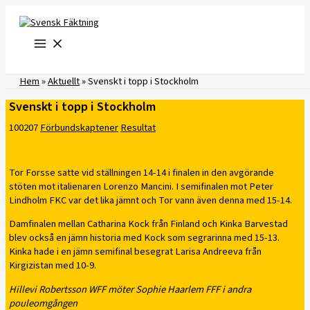
Hoppa
till
innehåll
Hem
»
Aktuellt
»
Svenskt i topp i Stockholm
Svenskt i topp i Stockholm
100207
Förbundskaptener
Resultat
Tor Forsse satte vid ställningen 14-14 i finalen in den avgörande
stöten mot italienaren Lorenzo Mancini. I semifinalen mot Peter
Lindholm FKC var det lika jämnt och Tor vann även denna med 15-14.
Damfinalen mellan Catharina Kock från Finland och Kinka Barvestad
blev också en jämn historia med Kock som segrarinna med 15-13.
Kinka hade i en jämn semifinal besegrat Larisa Andreeva från
Kirgizistan med 10-9.
Hillevi Robertsson WFF möter Sophie Haarlem FFF i andra
pouleomgången