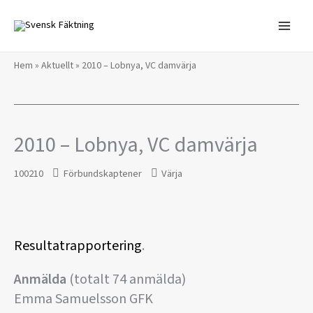
Hoppa
till
innehåll
Hem
»
Aktuellt
»
2010 – Lobnya, VC damvärja
2010 – Lobnya, VC damvärja
100210
Förbundskaptener
Värja
Resultatrapportering
.
Anmälda
(totalt 74 anmälda)
Emma Samuelsson GFK