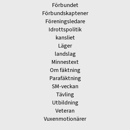
Förbundet
Förbundskaptener
Föreningsledare
Idrottspolitik
kansliet
Läger
landslag
Minnestext
Om fäktning
Parafäktning
SM-veckan
Tävling
Utbildning
Veteran
Vuxenmotionärer