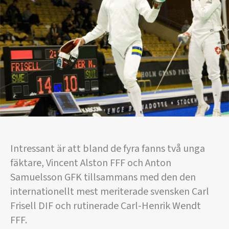
Intressant är att bland de fyra fanns två unga
fäktare, Vincent Alston FFF och Anton
Samuelsson GFK tillsammans med den den
internationellt mest meriterade svensken Carl
Frisell DIF och rutinerade Carl-Henrik Wendt
FFF.