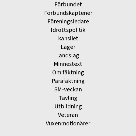
Förbundet
Förbundskaptener
Föreningsledare
Idrottspolitik
kansliet
Läger
landslag
Minnestext
Om fäktning
Parafäktning
SM-veckan
Tävling
Utbildning
Veteran
Vuxenmotionärer