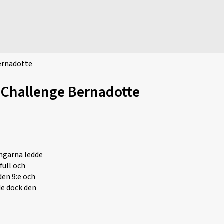
Bernadotte
d Challenge Bernadotte
ångarna ledde
full och
den 9:e och
de dock den