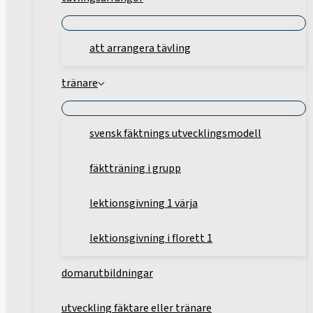
att arrangera tävling
tränare
svensk fäktnings utvecklingsmodell
fäktträning i grupp
lektionsgivning 1 värja
lektionsgivning i florett 1
domarutbildningar
utveckling fäktare eller tränare