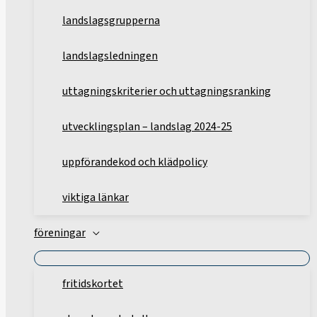
landslagsgrupperna
landslagsledningen
uttagningskriterier och uttagningsranking
utvecklingsplan – landslag 2024-25
uppförandekod och klädpolicy
viktiga länkar
föreningar
fritidskortet