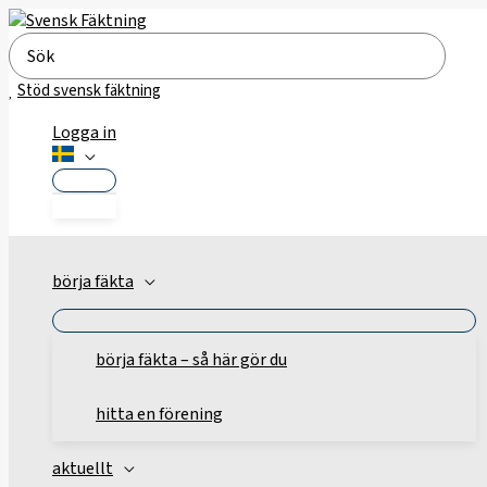
Hoppa
till
Search
innehåll
for:
Stöd svensk fäktning
Logga in
börja fäkta
börja fäkta – så här gör du
hitta en förening
aktuellt