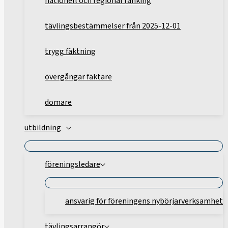
nationell och regional ranking
tävlingsbestämmelser från 2025-12-01
trygg fäktning
övergångar fäktare
domare
utbildning
föreningsledare
ansvarig för föreningens nybörjarverksamhet
tävlingsarrangör