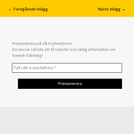
←
Föregående Inlägg
Nästa Inlägg
→
Prenumerera på vårt nyhetsbrev!
Du missar väl inte att få nyheter och viktig information om
Svensk Fäktning?