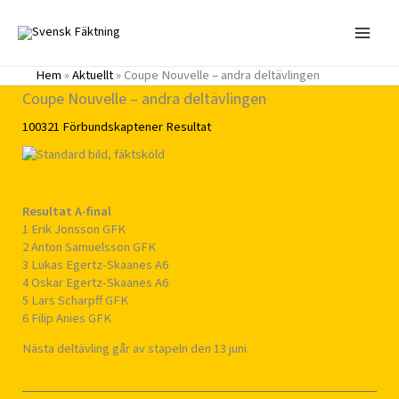
Hoppa
till
innehåll
Hem
»
Aktuellt
»
Coupe Nouvelle – andra deltävlingen
Coupe Nouvelle – andra deltävlingen
100321
Förbundskaptener
Resultat
Resultat A-final
1 Erik Jonsson GFK
2 Anton Samuelsson GFK
3 Lukas Egertz-Skaanes A6
4 Oskar Egertz-Skaanes A6
5 Lars Scharpff GFK
6 Filip Anies GFK
Nästa deltävling går av stapeln den 13 juni.