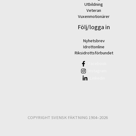
Utbildning
Veteran
Vuxenmotionärer
Följ/logga in
Nyhetsbrev
Idrottonline
Riksidrottsförbundet
Facebook
Instagram
Linkedin
COPYRIGHT SVENSK FÄKTNING 1904–2026