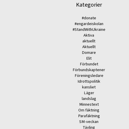
Kategorier
#donate
#engardeiskolan
#StandWithUkraine
Aktiva
aktuellt
Aktuellt
Domare
Elit
Förbundet
Förbundskaptener
Föreningsledare
Idrottspolitik
kansliet
Läger
landslag
Minnestext
Om fäktning
Parafäktning
SM-veckan
Tävling