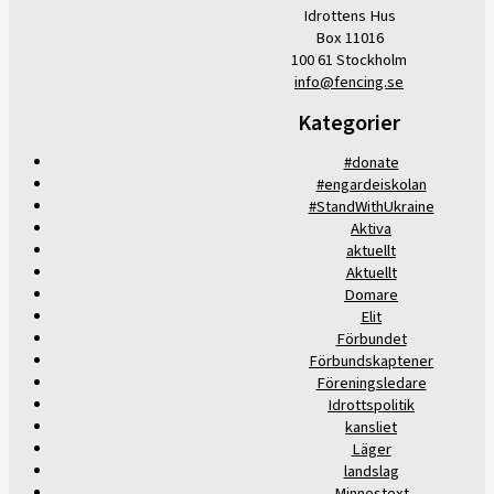
Idrottens Hus
Box 11016
100 61 Stockholm
info@fencing.se
Kategorier
#donate
#engardeiskolan
#StandWithUkraine
Aktiva
aktuellt
Aktuellt
Domare
Elit
Förbundet
Förbundskaptener
Föreningsledare
Idrottspolitik
kansliet
Läger
landslag
Minnestext