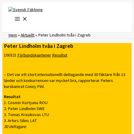
Hoppa
till
innehåll
Hem
»
Aktuellt
»
Peter Lindholm tvåa i Zagreb
Peter Lindholm tvåa i Zagreb
100321
Förbundskaptener
Resultat
– Det var ett stort internationellt deltagande med 30 fäktare från 13
länder och konkurrensen var mycket bra, rapporterar Peters
kurskamrat Conny Pihl.
Resultat
1. Cosmin Kortyanu ROU
2. Peter Lindholm SWE
3. Tomas Krasikovas LTU
3. Arturs Silins LAT
30 deltagare