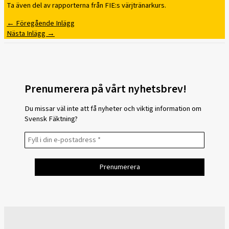
Ta även del av rapporterna från FIE:s värjtränarkurs.
←
Föregående Inlägg
Nästa Inlägg
→
Prenumerera på vårt nyhetsbrev!
Du missar väl inte att få nyheter och viktig information om
Svensk Fäktning?