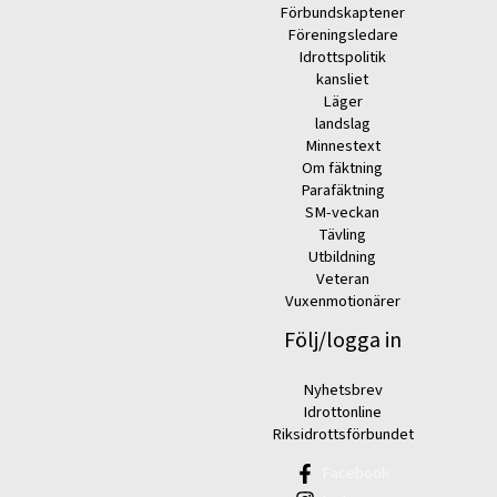
Förbundskaptener
Föreningsledare
Idrottspolitik
kansliet
Läger
landslag
Minnestext
Om fäktning
Parafäktning
SM-veckan
Tävling
Utbildning
Veteran
Vuxenmotionärer
Följ/logga in
Nyhetsbrev
Idrottonline
Riksidrottsförbundet
Facebook