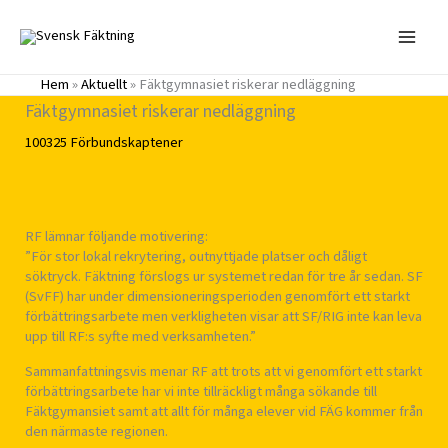
Hoppa
till
innehåll
Hem
»
Aktuellt
»
Fäktgymnasiet riskerar nedläggning
Fäktgymnasiet riskerar nedläggning
100325
Förbundskaptener
RF lämnar följande motivering:
”För stor lokal rekrytering, outnyttjade platser och dåligt
söktryck. Fäktning förslogs ur systemet redan för tre år sedan. SF
(SvFF) har under dimensioneringsperioden genomfört ett starkt
förbättringsarbete men verkligheten visar att SF/RIG inte kan leva
upp till RF:s syfte med verksamheten.”
Sammanfattningsvis menar RF att trots att vi genomfört ett starkt
förbättringsarbete har vi inte tillräckligt många sökande till
Fäktgymansiet samt att allt för många elever vid FÄG kommer från
den närmaste regionen.