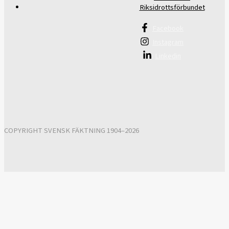
Riksidrottsförbundet
Facebook
Instagram
Linkedin
COPYRIGHT SVENSK FÄKTNING 1904–2026