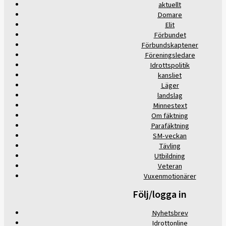
aktuellt
Domare
Elit
Förbundet
Förbundskaptener
Föreningsledare
Idrottspolitik
kansliet
Läger
landslag
Minnestext
Om fäktning
Parafäktning
SM-veckan
Tävling
Utbildning
Veteran
Vuxenmotionärer
Följ/logga in
Nyhetsbrev
Idrottonline