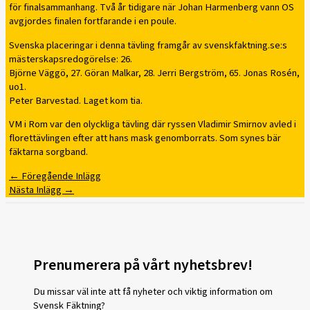
för finalsammanhang. Två år tidigare när Johan Harmenberg vann OS
avgjordes finalen fortfarande i en poule.
Svenska placeringar i denna tävling framgår av svenskfaktning.se:s
mästerskapsredogörelse: 26.
Björne Väggö, 27. Göran Malkar, 28. Jerri Bergström, 65. Jonas Rosén,
uo1.
Peter Barvestad. Laget kom tia.
VM i Rom var den olyckliga tävling där ryssen Vladimir Smirnov avled i
florettävlingen efter att hans mask genomborrats. Som synes bär
fäktarna sorgband.
←
Föregående Inlägg
Nästa Inlägg
→
Prenumerera på vårt nyhetsbrev!
Du missar väl inte att få nyheter och viktig information om
Svensk Fäktning?