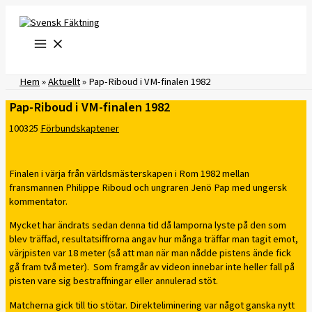
Hoppa
till
innehåll
Hem
»
Aktuellt
»
Pap-Riboud i VM-finalen 1982
Pap-Riboud i VM-finalen 1982
100325
Förbundskaptener
Finalen i värja från världsmästerskapen i Rom 1982 mellan
fransmannen Philippe Riboud och ungraren Jenö Pap med ungersk
kommentator.
Mycket har ändrats sedan denna tid då lamporna lyste på den som
blev träffad, resultatsiffrorna angav hur många träffar man tagit emot,
värjpisten var 18 meter (så att man när man nådde pistens ände fick
gå fram två meter). Som framgår av videon innebar inte heller fall på
pisten vare sig bestraffningar eller annulerad stöt.
Matcherna gick till tio stötar. Direkteliminering var något ganska nytt