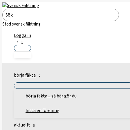
Hoppa
till
Search
innehåll
for:
Stöd svensk fäktning
Logga in
börja fäkta
börja fäkta – så här gör du
hitta en förening
aktuellt