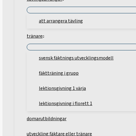
att arrangera tävling
tränare
svensk fäktnings utvecklingsmodell
fäktträning i grupp
lektionsgivning 1 värja
lektionsgivning i florett 1
domarutbildningar
utveckling fäktare eller tränare