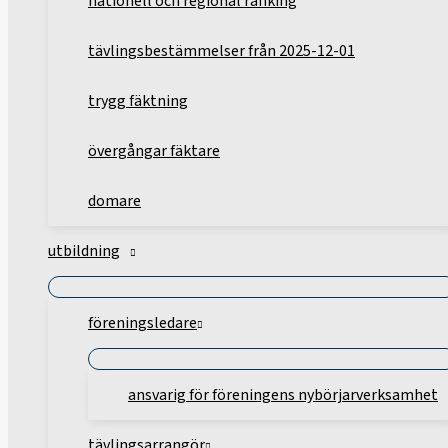
nationell och regional ranking
tävlingsbestämmelser från 2025-12-01
trygg fäktning
övergångar fäktare
domare
utbildning
föreningsledare
ansvarig för föreningens nybörjarverksamhet
tävlingsarrangör