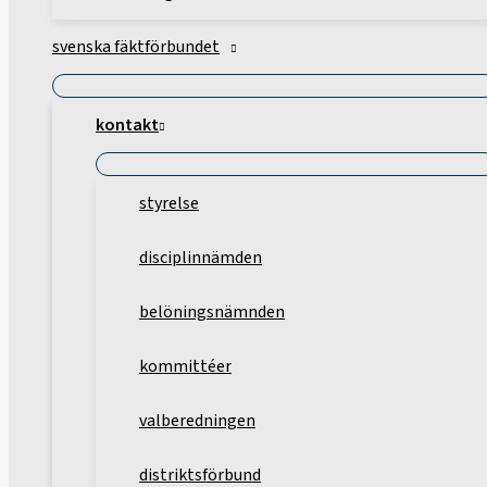
svenska fäktförbundet
kontakt
styrelse
disciplinnämden
belöningsnämnden
kommittéer
valberedningen
distriktsförbund