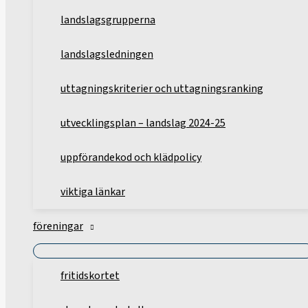
landslagsgrupperna
landslagsledningen
uttagningskriterier och uttagningsranking
utvecklingsplan – landslag 2024-25
uppförandekod och klädpolicy
viktiga länkar
föreningar
fritidskortet