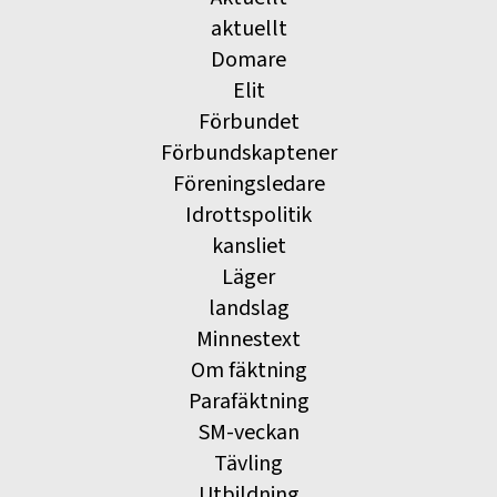
aktuellt
Domare
Elit
Förbundet
Förbundskaptener
Föreningsledare
Idrottspolitik
kansliet
Läger
landslag
Minnestext
Om fäktning
Parafäktning
SM-veckan
Tävling
Utbildning