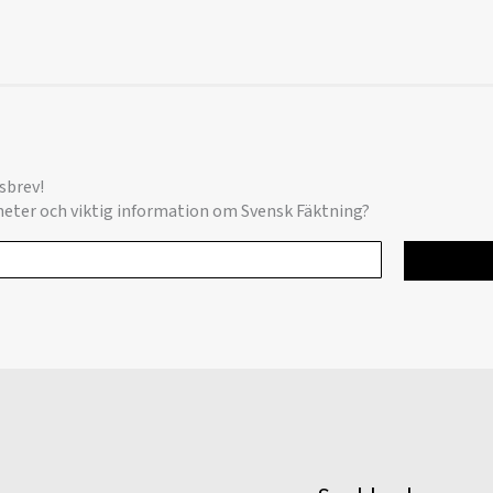
sbrev!
yheter och viktig information om Svensk Fäktning?