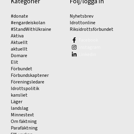
Kategorier
Följ/logga in
#donate
Nyhetsbrev
#engardeiskolan
Idrottonline
#StandWithUkraine
Riksidrottsförbundet
Aktiva
Facebook
Aktuellt
Instagram
aktuellt
Linkedin
Domare
Elit
Förbundet
Förbundskaptener
Föreningsledare
Idrottspolitik
kansliet
Läger
landslag
Minnestext
Om fäktning
Parafäktning