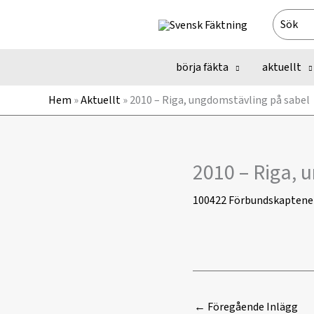
Hoppa
Search
till
for:
innehåll
börja fäkta
aktuellt
Hem
»
Aktuellt
»
2010 – Riga, ungdomstävling på sabel
2010 – Riga, 
100422
Förbundskaptene
←
Föregående Inlägg