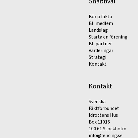
Snabbval
Börja fäkta
Bli medlem
Landslag
Starta en förening
Bli partner
Värderingar
Strategi
Kontakt
Kontakt
Svenska
Fäktförbundet
Idrottens Hus
Box 11016
100 61 Stockholm
info@fencing.se