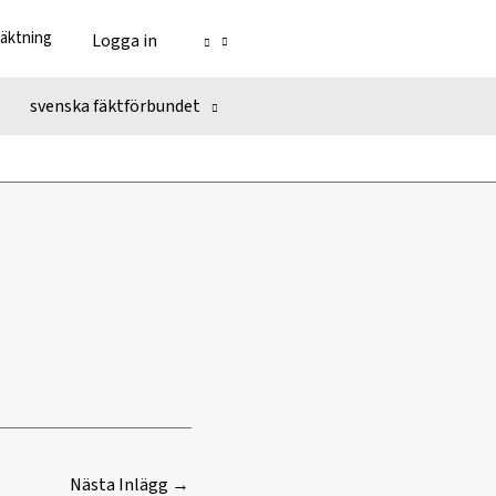
fäktning
Logga in
svenska fäktförbundet
Nästa Inlägg
→