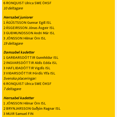
6 RONQUIST Ulrica SWE ÖKSF
10 deltagare
Herrsabel juniorer
1 ÁGÚSTSSON Gunnar Egill ISL
2 ÁSGEIRSSON Jónas Ásgeir ISL
3 GUÐMUNDSSON Andri Már ISL
3 JÓNSSON Hilmar Örn ISL
19 deltagare
Damsabel kadetter
1 GARÐARSDÓTTIR Gunnhildur ISL
2 INGVARSDÓTTIR Aldís Edda ISL
3 HAFLIÐADÓTTIR Vigdís ISL
3 VIÐARSDÓTTIR Þórdís Ylfa ISL
Svenska placeringar:
6 RONQUIST Ulrica SWE ÖKSF
7 deltagare
Herrsabel kadetter
1 JÓNSSON Hilmar Örn ISL
2 BRYNJARSSON Guðjón Ragnar ISL
3 MUIR Samuel FIN