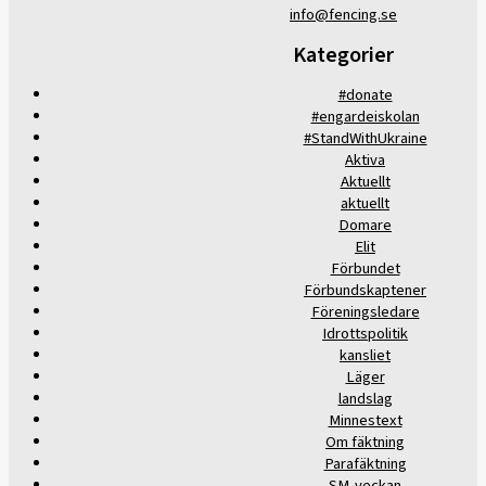
info@fencing.se
Kategorier
#donate
#engardeiskolan
#StandWithUkraine
Aktiva
Aktuellt
aktuellt
Domare
Elit
Förbundet
Förbundskaptener
Föreningsledare
Idrottspolitik
kansliet
Läger
landslag
Minnestext
Om fäktning
Parafäktning
SM-veckan