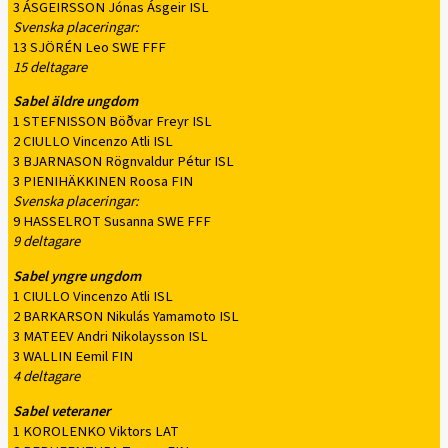
3 ÁSGEIRSSON Jónas Ásgeir ISL
Svenska placeringar:
13 SJÖRÉN Leo SWE FFF
15 deltagare
Sabel äldre ungdom
1 STEFNISSON Böðvar Freyr ISL
2 CIULLO Vincenzo Atli ISL
3 BJARNASON Rögnvaldur Pétur ISL
3 PIENIHÄKKINEN Roosa FIN
Svenska placeringar:
9 HASSELROT Susanna SWE FFF
9 deltagare
Sabel yngre ungdom
1 CIULLO Vincenzo Atli ISL
2 BARKARSON Nikulás Yamamoto ISL
3 MATEEV Andri Nikolaysson ISL
3 WALLIN Eemil FIN
4 deltagare
Sabel veteraner
1 KOROLENKO Viktors LAT