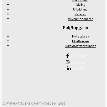
Tävling
Utbildning
Veteran
Vuxenmotionärer
Följ/logga in
Nyhetsbrev
Idrottonline
Riksidrottsförbundet
Facebook
Instagram
Linkedin
COPYRIGHT SVENSK FÄKTNING 1904–2026