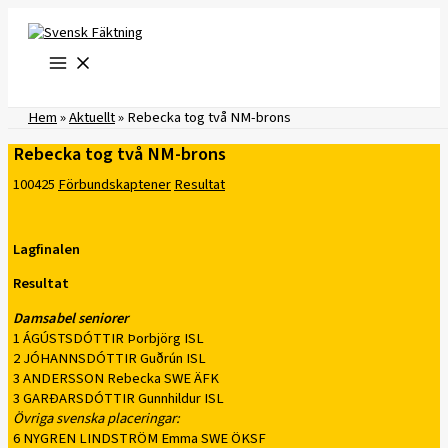
Hoppa
till
innehåll
Hem
»
Aktuellt
»
Rebecka tog två NM-brons
Rebecka tog två NM-brons
100425
Förbundskaptener
Resultat
Lagfinalen
Resultat
Damsabel seniorer
1 ÁGÚSTSDÓTTIR Þorbjörg ISL
2 JÓHANNSDÓTTIR Guðrún ISL
3 ANDERSSON Rebecka SWE ÄFK
3 GARÐARSDÓTTIR Gunnhildur ISL
Övriga svenska placeringar:
6 NYGREN LINDSTRÖM Emma SWE ÖKSF