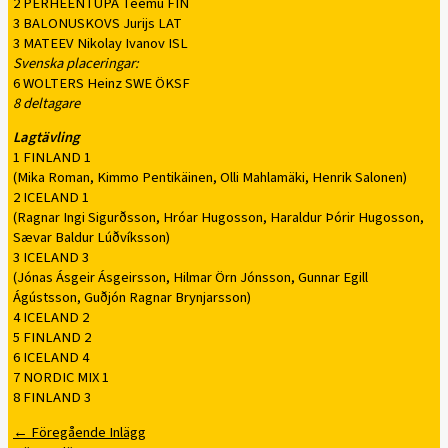
2 PERHEENTUPA Teemu FIN
3 BALONUSKOVS Jurijs LAT
3 MATEEV Nikolay Ivanov ISL
Svenska placeringar:
6 WOLTERS Heinz SWE ÖKSF
8 deltagare
Lagtävling
1 FINLAND 1
(Mika Roman, Kimmo Pentikäinen, Olli Mahlamäki, Henrik Salonen)
2 ICELAND 1
(Ragnar Ingi Sigurðsson, Hróar Hugosson, Haraldur Þórir Hugosson,
Sævar Baldur Lúðvíksson)
3 ICELAND 3
(Jónas Ásgeir Ásgeirsson, Hilmar Örn Jónsson, Gunnar Egill
Ágústsson, Guðjón Ragnar Brynjarsson)
4 ICELAND 2
5 FINLAND 2
6 ICELAND 4
7 NORDIC MIX 1
8 FINLAND 3
←
Föregående Inlägg