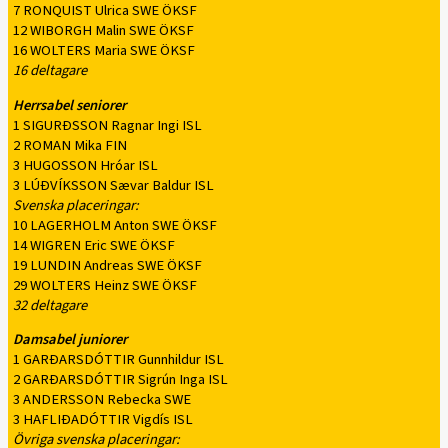
7 RONQUIST Ulrica SWE ÖKSF
12 WIBORGH Malin SWE ÖKSF
16 WOLTERS Maria SWE ÖKSF
16 deltagare
Herrsabel seniorer
1 SIGURÐSSON Ragnar Ingi ISL
2 ROMAN Mika FIN
3 HUGOSSON Hróar ISL
3 LÚÐVÍKSSON Sævar Baldur ISL
Svenska placeringar:
10 LAGERHOLM Anton SWE ÖKSF
14 WIGREN Eric SWE ÖKSF
19 LUNDIN Andreas SWE ÖKSF
29 WOLTERS Heinz SWE ÖKSF
32 deltagare
Damsabel juniorer
1 GARÐARSDÓTTIR Gunnhildur ISL
2 GARÐARSDÓTTIR Sigrún Inga ISL
3 ANDERSSON Rebecka SWE
3 HAFLIÐADÓTTIR Vigdís ISL
Övriga svenska placeringar: