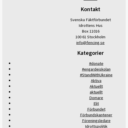
Kontakt
Svenska Fäktförbundet
Idrottens Hus
Box 11016
100 61 Stockholm
info@fencing.se
Kategorier
#donate
#engardeiskolan
#StandWithUkraine
Aktiva
Aktuellt
aktuellt
Domare
Elit
Förbundet
Förbundskaptener
Föreningsledare
Idrottspolitik