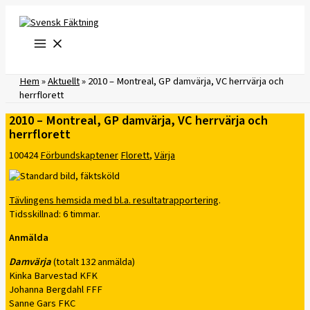
Hoppa
till
innehåll
Hem
»
Aktuellt
»
2010 – Montreal, GP damvärja, VC herrvärja och
herrflorett
2010 – Montreal, GP damvärja, VC herrvärja och
herrflorett
100424
Förbundskaptener
Florett
,
Värja
Tävlingens hemsida med bl.a. resultatrapportering
.
Tidsskillnad: 6 timmar.
Anmälda
Damvärja
(totalt 132 anmälda)
Kinka Barvestad KFK
Johanna Bergdahl FFF
Sanne Gars FKC