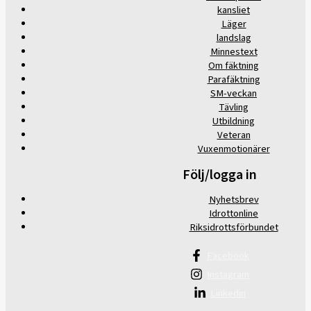
kansliet
Läger
landslag
Minnestext
Om fäktning
Parafäktning
SM-veckan
Tävling
Utbildning
Veteran
Vuxenmotionärer
Följ/logga in
Nyhetsbrev
Idrottonline
Riksidrottsförbundet
Facebook
Instagram
Linkedin