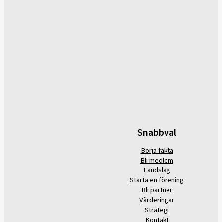
Snabbval
Börja fäkta
Bli medlem
Landslag
Starta en förening
Bli partner
Värderingar
Strategi
Kontakt