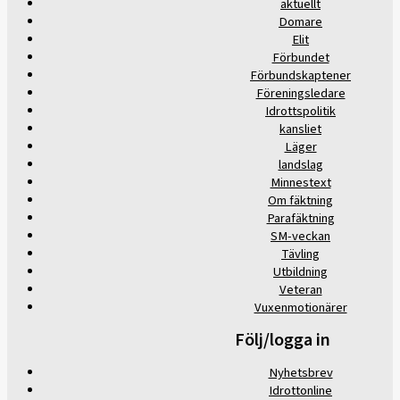
aktuellt
Domare
Elit
Förbundet
Förbundskaptener
Föreningsledare
Idrottspolitik
kansliet
Läger
landslag
Minnestext
Om fäktning
Parafäktning
SM-veckan
Tävling
Utbildning
Veteran
Vuxenmotionärer
Följ/logga in
Nyhetsbrev
Idrottonline