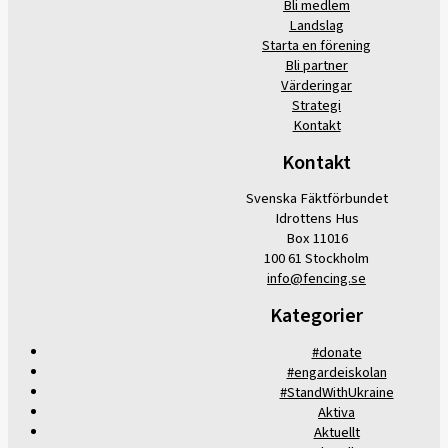
Bli medlem
Landslag
Starta en förening
Bli partner
Värderingar
Strategi
Kontakt
Kontakt
Svenska Fäktförbundet
Idrottens Hus
Box 11016
100 61 Stockholm
info@fencing.se
Kategorier
#donate
#engardeiskolan
#StandWithUkraine
Aktiva
Aktuellt