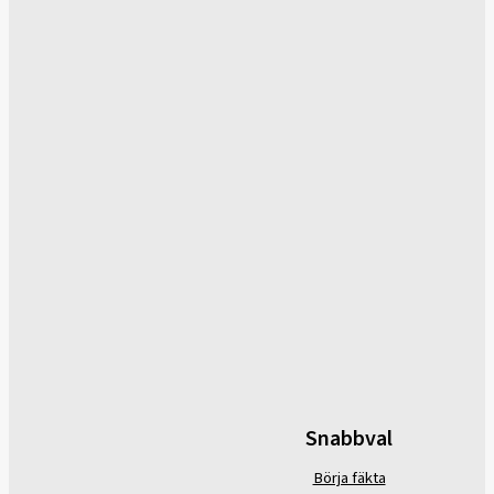
Snabbval
Börja fäkta