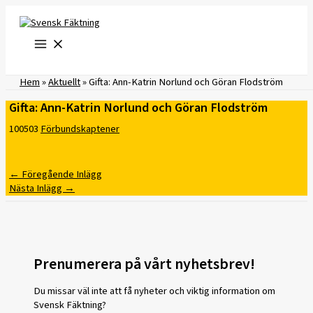
Hoppa
till
innehåll
Hem
»
Aktuellt
»
Gifta: Ann-Katrin Norlund och Göran Flodström
Gifta: Ann-Katrin Norlund och Göran Flodström
100503
Förbundskaptener
←
Föregående Inlägg
Nästa Inlägg
→
Prenumerera på vårt nyhetsbrev!
Du missar väl inte att få nyheter och viktig information om
Svensk Fäktning?