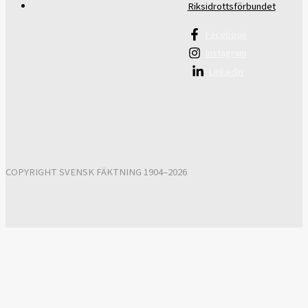
Riksidrottsförbundet
Facebook
Instagram
Linkedin
COPYRIGHT SVENSK FÄKTNING 1904–2026