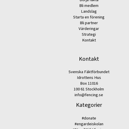
Bli medlem
Landslag
Starta en förening
Bli partner
Värderingar
Strategi
Kontakt
Kontakt
Svenska Fäktförbundet
Idrottens Hus
Box 11016
100 61 Stockholm
info@fencing.se
Kategorier
#donate
#engardeiskolan