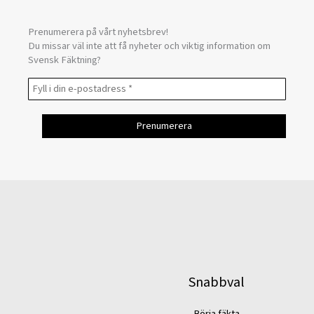
Prenumerera på vårt nyhetsbrev!
Du missar väl inte att få nyheter och viktig information om
Svensk Fäktning?
Snabbval
Börja fäkta