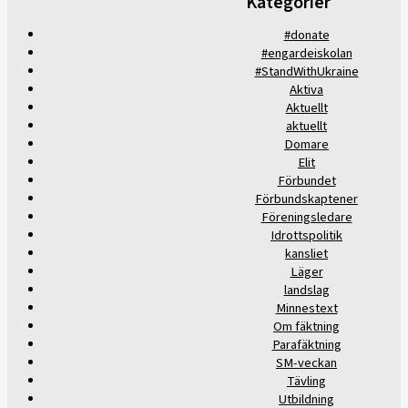
Kategorier
#donate
#engardeiskolan
#StandWithUkraine
Aktiva
Aktuellt
aktuellt
Domare
Elit
Förbundet
Förbundskaptener
Föreningsledare
Idrottspolitik
kansliet
Läger
landslag
Minnestext
Om fäktning
Parafäktning
SM-veckan
Tävling
Utbildning