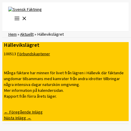
Hoppa
till
innehåll
Hem
»
Aktuellt
»
Hällevikslägret
Hällevikslägret
100513
Förbundskaptener
Många fäktare har minnen för livet från lägren i Hällevik där fäktande
ungdomar tillsammans med kamrater från andra idrotter tillbringar
några intensiva dagar naturskön omgivning.
Mer information på kalendersidan.
Rapport från förra årets läger.
←
Föregående Inlägg
Nästa Inlägg
→